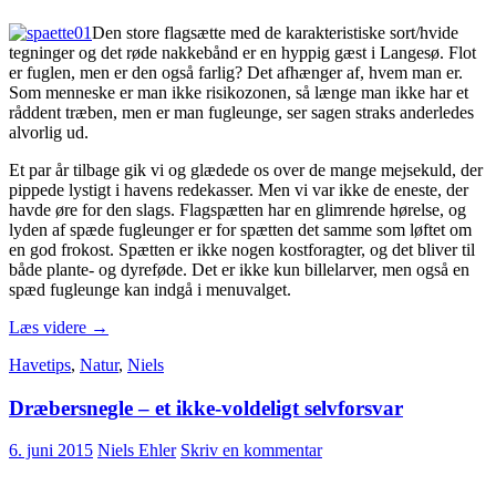
Den store flagsætte med de karakteristiske sort/hvide
tegninger og det røde nakkebånd er en hyppig gæst i Langesø. Flot
er fuglen, men er den også farlig? Det afhænger af, hvem man er.
Som menneske er man ikke risikozonen, så længe man ikke har et
råddent træben, men er man fugleunge, ser sagen straks anderledes
alvorlig ud.
Et par år tilbage gik vi og glædede os over de mange mejsekuld, der
pippede lystigt i havens redekasser. Men vi var ikke de eneste, der
havde øre for den slags. Flagspætten har en glimrende hørelse, og
lyden af spæde fugleunger er for spætten det samme som løftet om
en god frokost. Spætten er ikke nogen kostforagter, og det bliver til
både plante- og dyreføde. Det er ikke kun billelarver, men også en
spæd fugleunge kan indgå i menuvalget.
Flagspætten
Læs videre
→
–
Havetips
,
Natur
,
Niels
Flot
og
Dræbersnegle – et ikke-voldeligt selvforsvar
Farlig
6. juni 2015
Niels Ehler
Skriv en kommentar