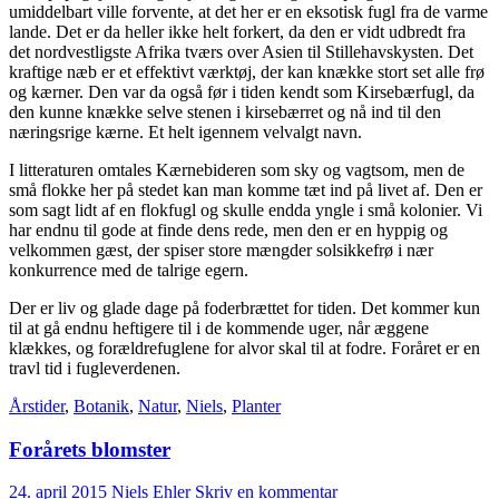
umiddelbart ville forvente, at det her er en eksotisk fugl fra de varme
lande. Det er da heller ikke helt forkert, da den er vidt udbredt fra
det nordvestligste Afrika tværs over Asien til Stillehavskysten. Det
kraftige næb er et effektivt værktøj, der kan knække stort set alle frø
og kærner. Den var da også før i tiden kendt som Kirsebærfugl, da
den kunne knække selve stenen i kirsebærret og nå ind til den
næringsrige kærne. Et helt igennem velvalgt navn.
I litteraturen omtales Kærnebideren som sky og vagtsom, men de
små flokke her på stedet kan man komme tæt ind på livet af. Den er
som sagt lidt af en flokfugl og skulle endda yngle i små kolonier. Vi
har endnu til gode at finde dens rede, men den er en hyppig og
velkommen gæst, der spiser store mængder solsikkefrø i nær
konkurrence med de talrige egern.
Der er liv og glade dage på foderbrættet for tiden. Det kommer kun
til at gå endnu heftigere til i de kommende uger, når æggene
klækkes, og forældrefuglene for alvor skal til at fodre. Foråret er en
travl tid i fugleverdenen.
Årstider
,
Botanik
,
Natur
,
Niels
,
Planter
Forårets blomster
24. april 2015
Niels Ehler
Skriv en kommentar