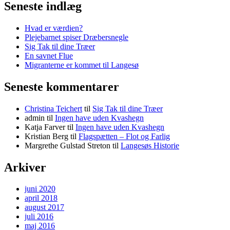
Seneste indlæg
Hvad er værdien?
Plejebarnet spiser Dræbersnegle
Sig Tak til dine Træer
En savnet Flue
Migranterne er kommet til Langesø
Seneste kommentarer
Christina Teichert
til
Sig Tak til dine Træer
admin
til
Ingen have uden Kvashegn
Katja Farver
til
Ingen have uden Kvashegn
Kristian Berg
til
Flagspætten – Flot og Farlig
Margrethe Gulstad Streton
til
Langesøs Historie
Arkiver
juni 2020
april 2018
august 2017
juli 2016
maj 2016