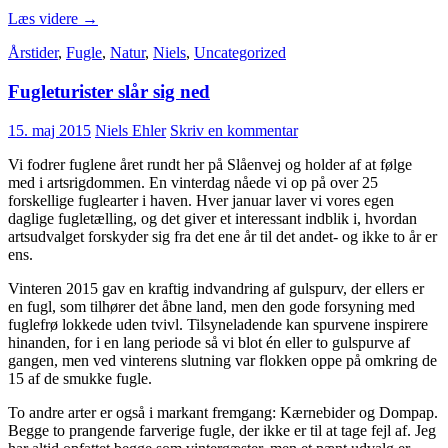
Dræbersnegle
Læs videre
→
–
Årstider
,
Fugle
,
Natur
,
Niels
,
Uncategorized
et
ikke-
Fugleturister slår sig ned
voldeligt
selvforsvar
15. maj 2015
Niels Ehler
Skriv en kommentar
Vi fodrer fuglene året rundt her på Slåenvej og holder af at følge
med i artsrigdommen. En vinterdag nåede vi op på over 25
forskellige fuglearter i haven. Hver januar laver vi vores egen
daglige fugletælling, og det giver et interessant indblik i, hvordan
artsudvalget forskyder sig fra det ene år til det andet- og ikke to år er
ens.
Vinteren 2015 gav en kraftig indvandring af gulspurv, der ellers er
en fugl, som tilhører det åbne land, men den gode forsyning med
fuglefrø lokkede uden tvivl. Tilsyneladende kan spurvene inspirere
hinanden, for i en lang periode så vi blot én eller to gulspurve af
gangen, men ved vinterens slutning var flokken oppe på omkring de
15 af de smukke fugle.
To andre arter er også i markant fremgang: Kærnebider og Dompap.
Begge to prangende farverige fugle, der ikke er til at tage fejl af. Jeg