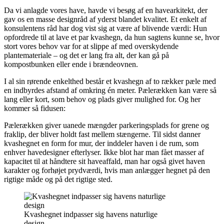
Da vi anlagde vores have, havde vi besøg af en havearkitekt, der
gav os en masse designråd af yderst blandet kvalitet. Et enkelt af
konsulentens råd har dog vist sig at være af blivende værdi: Hun
opfordrede til at lave et par kvashegn, da hun sagtens kunne se, hvor
stort vores behov var for at slippe af med overskydende
plantemateriale – og det er lang fra alt, der kan gå på
kompostbunken eller ende i brændeovnen.
I al sin rørende enkelthed består et kvashegn af to rækker pæle med
en indbyrdes afstand af omkring én meter. Pælerækken kan være så
lang eller kort, som behov og plads giver mulighed for. Og her
kommer så fidusen:
Pælerækken giver uanede mængder parkeringsplads for grene og
fraklip, der bliver holdt fast mellem stængerne. Til sidst danner
kvashegnet en form for mur, der inddeler haven i de rum, som
enhver havedesigner efterlyser. Ikke blot har man fået masser af
kapacitet til at håndtere sit haveaffald, man har også givet haven
karakter og forhøjet prydværdi, hvis man anlægger hegnet på den
rigtige måde og på det rigtige sted.
Kvashegnet indpasser sig havens naturlige
design