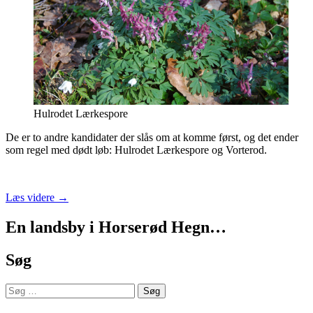
Hulrodet Lærkespore
De er to andre kandidater der slås om at komme først, og det ender
som regel med dødt løb: Hulrodet Lærkespore og Vorterod.
Forårets
Læs videre
→
blomster
En landsby i Horserød Hegn…
Søg
Søg
efter: