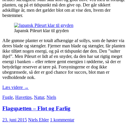
planten, og på et tidspunkt må den give op. Der går sikkert
adskillige år, men det gælder blot om at vise den, hvem der
bestemmer.
Japansk Pileurt klar til gryden
Alle grønne planter er totalt afhængige af sollys, som de høster via
deres blade og stængler. Fjerner man blade og stængler, får planten
ikke tilført nogen energi, og på et tidspunkt dør den. Den ”sulter
ihjel”. Men Pileurt er lidt af en snyder, da den har sat rigtig meget
energi i banken – eller rettere gemt energien i rødderne, så der er
betydelige reserver at tære på. Forsyningerne er dog ikke
ubegrænsede, så der er god chance for succes, blot man er
vedholdende nok.
If
Læs videre
→
You
Fugle
,
Havetips
,
Natur
,
Niels
Can’t
Beat
Flagspætten – Flot og Farlig
Them,
Eat
Them
23. juni 2015
Niels Ehler
1 kommentar