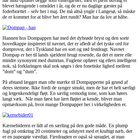
har altid opfattet begge som vintergæster, men et pænt udvalg er
blevet hængende i området i år, og de er nu daglige gæster på
foderbrættet – selv her i maj. De må altså yngle i Langesø, så måske
de er kommet for at blive her året rundt? Man har da lov at håbe.
Hannen hos Dompappen har med det dybrøde bryst og den sorte
hovedkappe inspireret til navnet, der er afledt af det tyske ord for
domprovst, der i Tyskland har en sort og rød festdragt. Navnet
Dompap er her til lands sjældent brugt rosende, da det er mere elle
mindre synonymt med dumrian. Fuglene opfører sig ellers intelligent
nok, så forklaringen skal nok søges i den fonetiske lighed mellem
”dom” og ”dum”.
På afstand lægger man ofte mærke til Dompapperne på grund af
deres stemme. Ikke fordi de synger smukt, men de har et helt særligt
og letgenkendeligt fløjt. En særlig vemodig tone, som kan høres
langt væk. Når man først har lært fløjtet at kende, bliver man
opmærksom på, hvor mange Dompapper her i virkeligheden er.
Kærnebideren er lidt af en særling på den gode måde. En plump
fugl på omkring 20 centimeter og udstyret med et kraftigt næb, der
er en papegøje værdigt. Fjerdragten er også så spraglet, at man