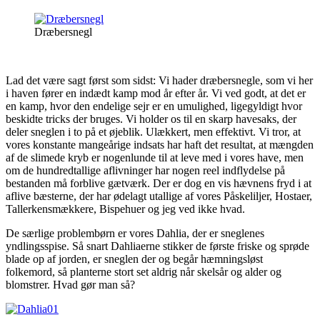
Dræbersnegl
Lad det være sagt først som sidst: Vi hader dræbersnegle, som vi her
i haven fører en indædt kamp mod år efter år. Vi ved godt, at det er
en kamp, hvor den endelige sejr er en umulighed, ligegyldigt hvor
beskidte tricks der bruges. Vi holder os til en skarp havesaks, der
deler sneglen i to på et øjeblik. Ulækkert, men effektivt. Vi tror, at
vores konstante mangeårige indsats har haft det resultat, at mængden
af de slimede kryb er nogenlunde til at leve med i vores have, men
om de hundredtallige aflivninger har nogen reel indflydelse på
bestanden må forblive gætværk. Der er dog en vis hævnens fryd i at
aflive bæsterne, der har ødelagt utallige af vores Påskeliljer, Hostaer,
Tallerkensmækkere, Bispehuer og jeg ved ikke hvad.
De særlige problembørn er vores Dahlia, der er sneglenes
yndlingsspise. Så snart Dahliaerne stikker de første friske og sprøde
blade op af jorden, er sneglen der og begår hæmningsløst
folkemord, så planterne stort set aldrig når skelsår og alder og
blomstrer. Hvad gør man så?