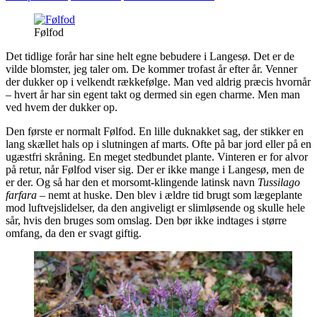
Følfod
Det tidlige forår har sine helt egne bebudere i Langesø. Det er de
vilde blomster, jeg taler om. De kommer trofast år efter år. Venner
der dukker op i velkendt rækkefølge. Man ved aldrig præcis hvornår
– hvert år har sin egent takt og dermed sin egen charme. Men man
ved hvem der dukker op.
Den første er normalt Følfod. En lille duknakket sag, der stikker en
lang skællet hals op i slutningen af marts. Ofte på bar jord eller på en
ugæstfri skråning. En meget stedbundet plante. Vinteren er for alvor
på retur, når Følfod viser sig. Der er ikke mange i Langesø, men de
er der. Og så har den et morsomt-klingende latinsk navn
Tussilago
farfara
– nemt at huske. Den blev i ældre tid brugt som lægeplante
mod luftvejslidelser, da den angiveligt er slimløsende og skulle hele
sår, hvis den bruges som omslag. Den bør ikke indtages i større
omfang, da den er svagt giftig.