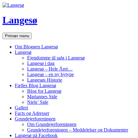
Hop
til
indhold
Langesø
Søg
Primær menu
Om Bloggen Langesø
Langesø
Ejendomme til salg i Langesø
Langesø i dag
Langesø – Hele Året…
Langesø – en ny bytype
Langesøs Historie
Fælles Blog Langesø
Blog for Langesø
Mariannes Side
Niels’ Side
Galleri
Facts og Adresser
Grundejerforeningen
Om Grundejerforeningen
Grundejerforeningen – Meddelelser og Dokumenter
Langesø på Facebook