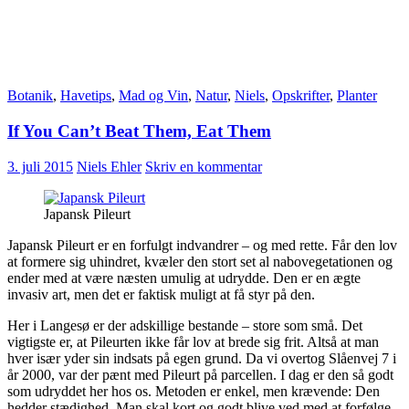
Botanik
,
Havetips
,
Mad og Vin
,
Natur
,
Niels
,
Opskrifter
,
Planter
If You Can’t Beat Them, Eat Them
3. juli 2015
Niels Ehler
Skriv en kommentar
Japansk Pileurt
Japansk Pileurt er en forfulgt indvandrer – og med rette. Får den lov
at formere sig uhindret, kvæler den stort set al nabovegetationen og
ender med at være næsten umulig at udrydde. Den er en ægte
invasiv art, men det er faktisk muligt at få styr på den.
Her i Langesø er der adskillige bestande – store som små. Det
vigtigste er, at Pileurten ikke får lov at brede sig frit. Altså at man
hver især yder sin indsats på egen grund. Da vi overtog Slåenvej 7 i
år 2000, var der pænt med Pileurt på parcellen. I dag er den så godt
som udryddet her hos os. Metoden er enkel, men krævende: Den
hedder stædighed. Man skal kort og godt blive ved med at forfølge