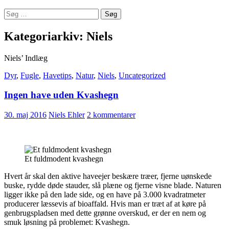
Søg
efter:
Kategoriarkiv: Niels
Niels’ Indlæg
Dyr
,
Fugle
,
Havetips
,
Natur
,
Niels
,
Uncategorized
Ingen have uden Kvashegn
30. maj 2016
Niels Ehler
2 kommentarer
Et fuldmodent kvashegn
Hvert år skal den aktive haveejer beskære træer, fjerne uønskede
buske, rydde døde stauder, slå plæne og fjerne visne blade. Naturen
ligger ikke på den lade side, og en have på 3.000 kvadratmeter
producerer læssevis af bioaffald. Hvis man er træt af at køre på
genbrugspladsen med dette grønne overskud, er der en nem og
smuk løsning på problemet: Kvashegn.