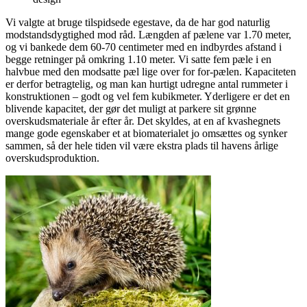
Vi valgte at bruge tilspidsede egestave, da de har god naturlig
modstandsdygtighed mod råd. Længden af pælene var 1.70 meter,
og vi bankede dem 60-70 centimeter med en indbyrdes afstand i
begge retninger på omkring 1.10 meter. Vi satte fem pæle i en
halvbue med den modsatte pæl lige over for for-pælen. Kapaciteten
er derfor betragtelig, og man kan hurtigt udregne antal rummeter i
konstruktionen – godt og vel fem kubikmeter. Yderligere er det en
blivende kapacitet, der gør det muligt at parkere sit grønne
overskudsmateriale år efter år. Det skyldes, at en af kvashegnets
mange gode egenskaber et at biomaterialet jo omsættes og synker
sammen, så der hele tiden vil være ekstra plads til havens årlige
overskudsproduktion.