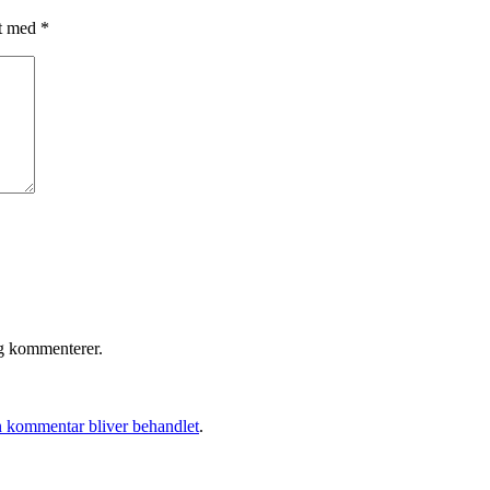
et med
*
eg kommenterer.
 kommentar bliver behandlet
.