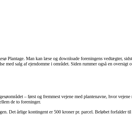
sø Plantage. Man kan læse og downloade foreningens vedtægter, sidste 
else med salg af ejendomme i området. Siden rummer også en oversigt ov
søområdet – først og fremmest vejene med plantenavne, hvor vejene m
llem de to foreninger.
n. Det årlige kontingent er 500 kroner pr. parcel. Beløbet forfalder til