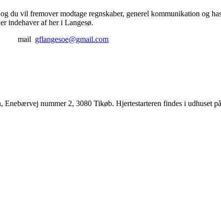
e, og du vil fremover modtage regnskaber, generel kommunikation og hast
er indehaver af her i Langesø.
1 91 mail
gflangesoe@gmail.com
, Enebærvej nummer 2, 3080 Tikøb. Hjertestarteren findes i udhuset på v