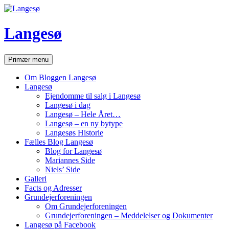
Hop
til
indhold
Langesø
Søg
Primær menu
Om Bloggen Langesø
Langesø
Ejendomme til salg i Langesø
Langesø i dag
Langesø – Hele Året…
Langesø – en ny bytype
Langesøs Historie
Fælles Blog Langesø
Blog for Langesø
Mariannes Side
Niels’ Side
Galleri
Facts og Adresser
Grundejerforeningen
Om Grundejerforeningen
Grundejerforeningen – Meddelelser og Dokumenter
Langesø på Facebook