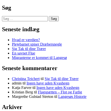
Søg
Søg
efter:
Seneste indlæg
Hvad er værdien?
Plejebarnet spiser Dræbersnegle
Sig Tak til dine Træer
En savnet Flue
Migranterne er kommet til Langesø
Seneste kommentarer
Christina Teichert
til
Sig Tak til dine Træer
admin
til
Ingen have uden Kvashegn
Katja Farver
til
Ingen have uden Kvashegn
Kristian Berg
til
Flagspætten – Flot og Farlig
Margrethe Gulstad Streton
til
Langesøs Historie
Arkiver