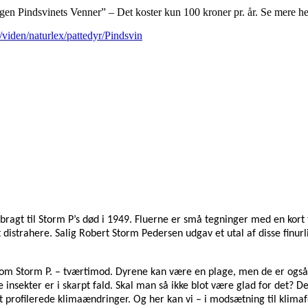
ngen Pindsvinets Venner” – Det koster kun 100 kroner pr. år. Se mere h
iden/naturlex/pattedyr/Pindsvin
 bragt til Storm P’s død i 1949. Fluerne er små tegninger med en kort
t distrahere. Salig Robert Storm Pedersen udgav et utal af disse finu
er som Storm P. – tværtimod. Dyrene kan være en plage, men de er ogs
 insekter er i skarpt fald. Skal man så ikke blot være glad for det? De
t profilerede klimaændringer. Og her kan vi – i modsætning til klima