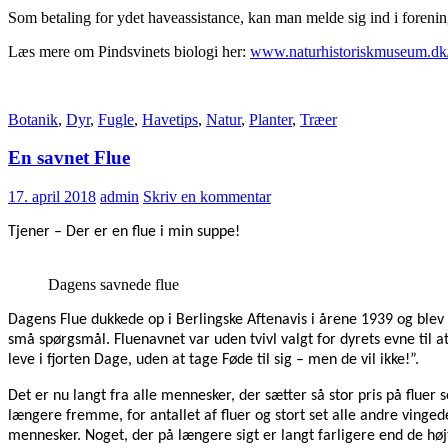
Som betaling for ydet haveassistance, kan man melde sig ind i foreni
Læs mere om Pindsvinets biologi her:
www.naturhistoriskmuseum.dk/v
Botanik
,
Dyr
,
Fugle
,
Havetips
,
Natur
,
Planter
,
Træer
En savnet Flue
17. april 2018
admin
Skriv en kommentar
Tjener – Der er en flue i min suppe!
Dagens savnede flue
Dagens Flue dukkede op i Berlingske Aftenavis i årene 1939 og blev
små spørgsmål. Fluenavnet var uden tvivl valgt for dyrets evne til a
leve i fjorten Dage, uden at tage Føde til sig – men de vil ikke!”.
Det er nu langt fra alle mennesker, der sætter så stor pris på flu
længere fremme, for antallet af fluer og stort set alle andre vingede
mennesker. Noget, der på længere sigt er langt farligere end de høj