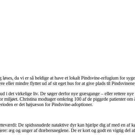
løses, da vi er så heldige at have et lokalt Pindsvine-refugium for syg
eller mindre flyttet ud af sit eget hus for at give plads til Pindsvinene,
d i det virkelige liv. De søger derfor nye græsgange – eller rettere nye
for miljøet. Christina modtager omkring 100 af de piggede patienter om år
rioden er det højsæson for Pindsvine-adoptioner.
nytteværdi: De spidssnudede nataktive dyr kan hjælpe dig af med en af 
ejere: æg og unger af dræbersneglene. De er kort og godt en vigtig del 