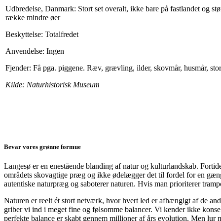
Udbredelse, Danmark: Stort set overalt, ikke bare på fastlandet og st
række mindre øer
Beskyttelse: Totalfredet
Anvendelse: Ingen
Fjender: Få pga. piggene. Ræv, grævling, ilder, skovmår, husmår, stor
Kilde: Naturhistorisk Museum
Bevar vores grønne formue
Langesø er en enestående blanding af natur og kulturlandskab. Fortiden
områdets skovagtige præg og ikke ødelægger det til fordel for en gængs
autentiske naturpræg og saboterer naturen. Hvis man prioriterer trampo
Naturen er reelt ét stort netværk, hvor hvert led er afhængigt af de andr
griber vi ind i meget fine og følsomme balancer. Vi kender ikke kons
perfekte balance er skabt gennem millioner af års evolution. Men lur m