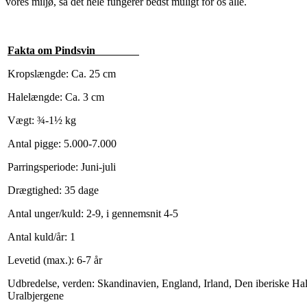
vores miljø, så det hele fungerer bedst muligt for os alle.
Fakta om Pindsvin
Kropslængde: Ca. 25 cm
Halelængde: Ca. 3 cm
Vægt: ¾-1½ kg
Antal pigge: 5.000-7.000
Parringsperiode: Juni-juli
Drægtighed: 35 dage
Antal unger/kuld: 2-9, i gennemsnit 4-5
Antal kuld/år: 1
Levetid (max.): 6-7 år
Udbredelse, verden: Skandinavien, England, Irland, Den iberiske Halvø
Uralbjergene