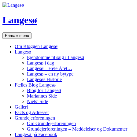
Hop
til
indhold
Langesø
Søg
Primær menu
Om Bloggen Langesø
Langesø
Ejendomme til salg i Langesø
Langesø i dag
Langesø – Hele Året…
Langesø – en ny bytype
Langesøs Historie
Fælles Blog Langesø
Blog for Langesø
Mariannes Side
Niels’ Side
Galleri
Facts og Adresser
Grundejerforeningen
Om Grundejerforeningen
Grundejerforeningen – Meddelelser og Dokumenter
Langesø på Facebook