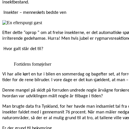
insektbestand.
Insekter – menneskets bedste ven
Efter dette ”oprop ” om at frelse insekterne, er det automatiske 
irriterende gedehamse. Hurra! Men hvis jubel er rygmarvsreaktionen
Hvor galt står det til?
Fortidens fornøjelser
Vi har alle kørt en tur i bilen en sommerdag og bagefter set, at forru
tider for de rene bilruder. I vore dage er det kun sjældent, at man 
Denne mangel på skidt på forruden undrede nogle årvågne forskere i
hvordan var udviklingen målt nogle år tilbage i tiden?
Man brugte data fra Tyskland, for her havde man indsamlet tal fra
insekter faldet med i gennemsnit 76 procent. Når man måler nedgan
naturområder, så der er al mulig grund til at tro, at tallene vil
Er der grund til bekymring