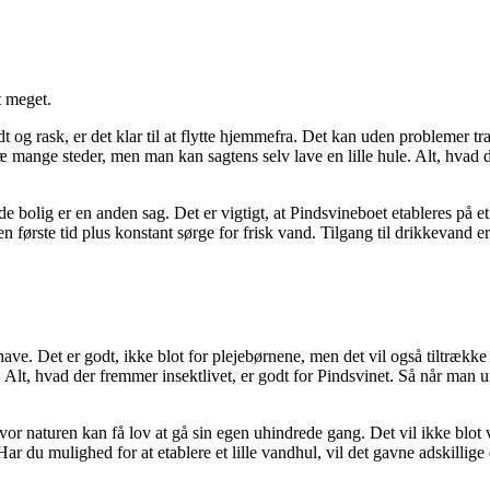
t meget.
dt og rask, er det klar til at flytte hjemmefra. Det kan uden problemer t
ange steder, men man kan sagtens selv lave en lille hule. Alt, hvad der 
de bolig er en anden sag. Det er vigtigt, at Pindsvineboet etableres på 
n første tid plus konstant sørge for frisk vand. Tilgang til drikkevand er
have. Det er godt, ikke blot for plejebørnene, men det vil også tiltrækk
t, hvad der fremmer insektlivet, er godt for Pindsvinet. Så når man und
 hvor naturen kan få lov at gå sin egen uhindrede gang. Det vil ikke bl
. Har du mulighed for at etablere et lille vandhul, vil det gavne adskillig