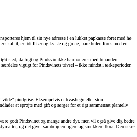
ransporteres hjem til sin nye adresse i en lukket papkasse foret med hø
skal til, er lidt fliser og kviste og grene, bare hulen fores med en
et tørt sted, da fugt og Pindsvin ikke harmonerer med hinanden.
 særdeles vigtigt for Pindsvinets trivsel – ikke mindst i tørkeperioder.
e ”vilde” pindgrise. Eksempelvis er kvashegn eller store
lader at sprøjte med gift og sørger for et rigt sammensat planteliv
ot være godt Pindsvinet og mange andre dyr, men vil også give dig bedre
e dyrearter, og det giver samtidig en rigere og smukkere flora. Den sikre