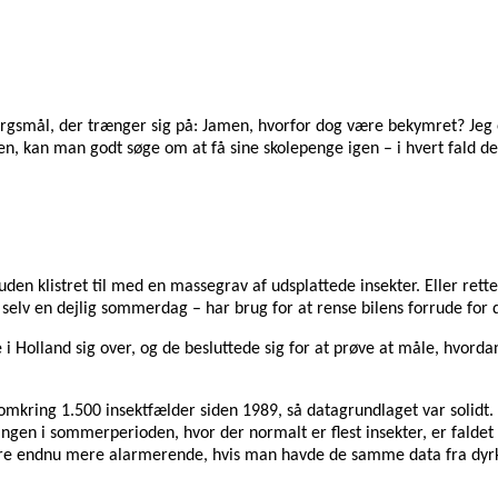
spørgsmål, der trænger sig på: Jamen, hvorfor dog være bekymret? Je
, kan man godt søge om at få sine skolepenge igen – i hvert fald de
den klistret til med en massegrav af udsplattede insekter. Eller retter
– selv en dejlig sommerdag – har brug for at rense bilens forrude for 
 Holland sig over, og de besluttede sig for at prøve at måle, hvorda
 omkring 1.500 insektfælder siden 1989, så datagrundlaget var solidt
gen i sommerperioden, hvor der normalt er flest insekter, er faldet
le være endnu mere alarmerende, hvis man havde de samme data fra dy