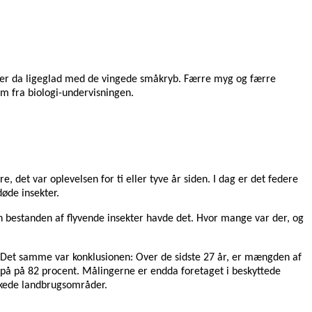
g er da ligeglad med de vingede småkryb. Færre myg og færre
m fra biologi-undervisningen.
e, det var oplevelsen for ti eller tyve år siden. I dag er det federe
døde insekter.
n bestanden af flyvende insekter havde det. Hvor mange var der, og
. Det samme var konklusionen: Over de sidste 27 år, er mængden af
 på på 82 procent. Målingerne er endda foretaget i beskyttede
rkede landbrugsområder.