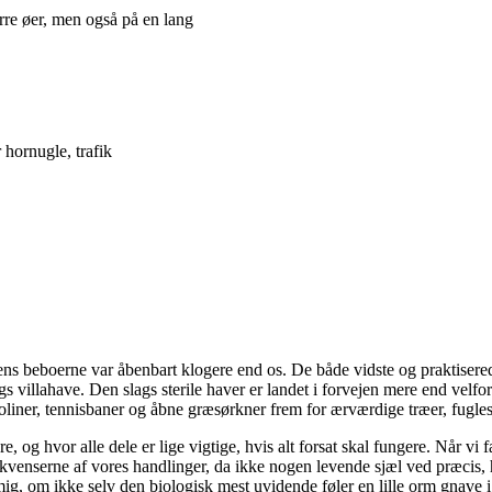
ørre øer, men også på en lang
 hornugle, trafik
s beboerne var åbenbart klogere end os. De både vidste og praktiserede,
 villahave. Den slags sterile haver er landet i forvejen mere end velfor
liner, tennisbaner og åbne græsørkner frem for ærværdige træer, fugleskju
e, og hvor alle dele er lige vigtige, hvis alt forsat skal fungere. Når vi 
ekvenserne af vores handlinger, da ikke nogen levende sjæl ved præcis
ig, om ikke selv den biologisk mest uvidende føler en lille orm gnave i