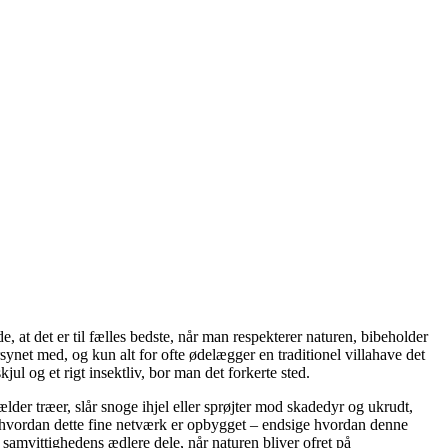
 at det er til fælles bedste, når man respekterer naturen, bibeholder
synet med, og kun alt for ofte ødelægger en traditionel villahave det
l og et rigt insektliv, bor man det forkerte sted.
fælder træer, slår snoge ihjel eller sprøjter mod skadedyr og ukrudt,
, hvordan dette fine netværk er opbygget – endsige hvordan denne
 samvittighedens ædlere dele, når naturen bliver ofret på