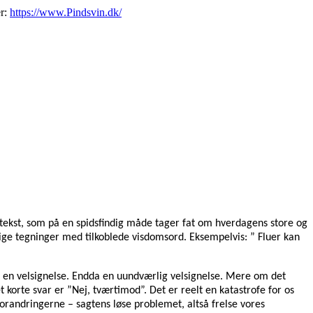
er:
https://www.Pindsvin.dk/
 tekst, som på en spidsfindig måde tager fat om hverdagens store og
rlige tegninger med tilkoblede visdomsord. Eksempelvis: ” Fluer kan
å en velsignelse. Endda en uundværlig velsignelse. Mere om det
t korte svar er ”Nej, tværtimod”. Det er reelt en katastrofe for os
forandringerne – sagtens løse problemet, altså frelse vores