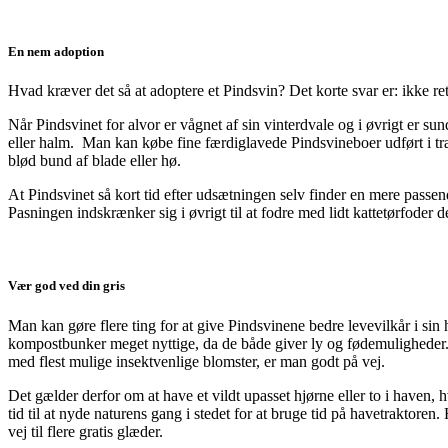
En nem adoption
Hvad kræver det så at adoptere et Pindsvin? Det korte svar er: ikke re
Når Pindsvinet for alvor er vågnet af sin vinterdvale og i øvrigt er sun
eller halm. Man kan købe fine færdiglavede Pindsvineboer udført i træ m
blød bund af blade eller hø.
At Pindsvinet så kort tid efter udsætningen selv finder en mere passen
Pasningen indskrænker sig i øvrigt til at fodre med lidt kattetørfoder de
Vær god ved din gris
Man kan gøre flere ting for at give Pindsvinene bedre levevilkår i sin 
kompostbunker meget nyttige, da de både giver ly og fødemuligheder. Al
med flest mulige insektvenlige blomster, er man godt på vej.
Det gælder derfor om at have et vildt upasset hjørne eller to i haven,
tid til at nyde naturens gang i stedet for at bruge tid på havetraktoren
vej til flere gratis glæder.