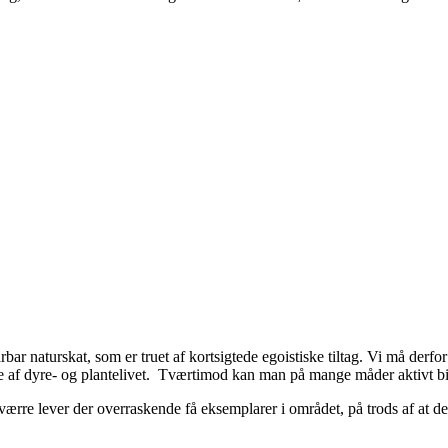
r naturskat, som er truet af kortsigtede egoistiske tiltag. Vi må derfor 
le af dyre- og plantelivet. Tværtimod kan man på mange måder aktivt bid
værre lever der overraskende få eksemplarer i området, på trods af at 