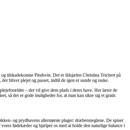
e og tilskadekomne Pindsvin. Det er ildsjælen Christina Teichert på
 der bliver plejet og passet, indtil de igen er sunde og raske.
 plejeforældre – der vil give dem plads i deres have. Her lærer de
et, så der er gode muligheder for, at man kan sikre sig et gratis
køkken- og prydhavens allerstørste plager: dræbersneglene. De spiser
af vores fødekæder og hjælper os med at holde den naturlige balance i