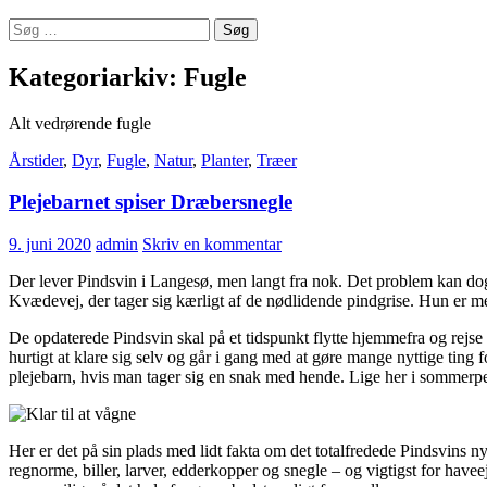
Søg
efter:
Kategoriarkiv: Fugle
Alt vedrørende fugle
Årstider
,
Dyr
,
Fugle
,
Natur
,
Planter
,
Træer
Plejebarnet spiser Dræbersnegle
9. juni 2020
admin
Skriv en kommentar
Der lever Pindsvin i Langesø, men langt fra nok. Det problem kan dog 
Kvædevej, der tager sig kærligt af de nødlidende pindgrise. Hun er mere 
De opdaterede Pindsvin skal på et tidspunkt flytte hjemmefra og rejse u
hurtigt at klare sig selv og går i gang med at gøre mange nyttige ting 
plejebarn, hvis man tager sig en snak med hende. Lige her i sommerpe
Her er det på sin plads med lidt fakta om det totalfredede Pindsvins 
regnorme, biller, larver, edderkopper og snegle – og vigtigst for have