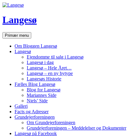
Hop
til
indhold
Langesø
Søg
Primær menu
Om Bloggen Langesø
Langesø
Ejendomme til salg i Langesø
Langesø i dag
Langesø – Hele Året…
Langesø – en ny bytype
Langesøs Historie
Fælles Blog Langesø
Blog for Langesø
Mariannes Side
Niels’ Side
Galleri
Facts og Adresser
Grundejerforeningen
Om Grundejerforeningen
Grundejerforeningen – Meddelelser og Dokumenter
Langesø på Facebook