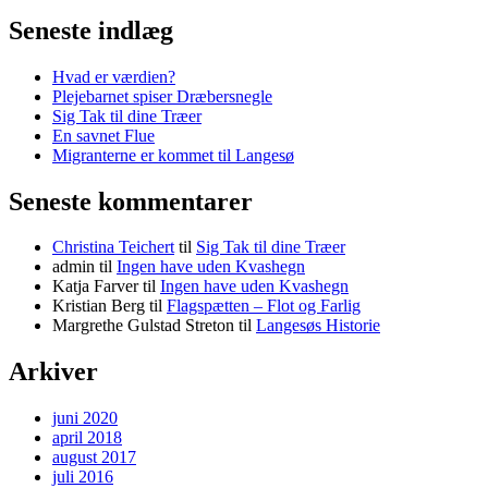
Seneste indlæg
Hvad er værdien?
Plejebarnet spiser Dræbersnegle
Sig Tak til dine Træer
En savnet Flue
Migranterne er kommet til Langesø
Seneste kommentarer
Christina Teichert
til
Sig Tak til dine Træer
admin
til
Ingen have uden Kvashegn
Katja Farver
til
Ingen have uden Kvashegn
Kristian Berg
til
Flagspætten – Flot og Farlig
Margrethe Gulstad Streton
til
Langesøs Historie
Arkiver
juni 2020
april 2018
august 2017
juli 2016