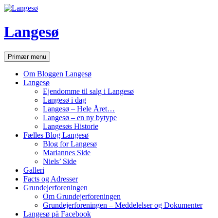
Hop
til
indhold
Langesø
Søg
Primær menu
Om Bloggen Langesø
Langesø
Ejendomme til salg i Langesø
Langesø i dag
Langesø – Hele Året…
Langesø – en ny bytype
Langesøs Historie
Fælles Blog Langesø
Blog for Langesø
Mariannes Side
Niels’ Side
Galleri
Facts og Adresser
Grundejerforeningen
Om Grundejerforeningen
Grundejerforeningen – Meddelelser og Dokumenter
Langesø på Facebook