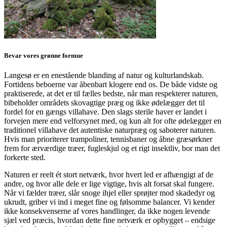
Bevar vores grønne formue
Langesø er en enestående blanding af natur og kulturlandskab.
Fortidens beboerne var åbenbart klogere end os. De både vidste og
praktiserede, at det er til fælles bedste, når man respekterer naturen,
bibeholder områdets skovagtige præg og ikke ødelægger det til
fordel for en gængs villahave. Den slags sterile haver er landet i
forvejen mere end velforsynet med, og kun alt for ofte ødelægger en
traditionel villahave det autentiske naturpræg og saboterer naturen.
Hvis man prioriterer trampoliner, tennisbaner og åbne græsørkner
frem for ærværdige træer, fugleskjul og et rigt insektliv, bor man det
forkerte sted.
Naturen er reelt ét stort netværk, hvor hvert led er afhængigt af de
andre, og hvor alle dele er lige vigtige, hvis alt forsat skal fungere.
Når vi fælder træer, slår snoge ihjel eller sprøjter mod skadedyr og
ukrudt, griber vi ind i meget fine og følsomme balancer. Vi kender
ikke konsekvenserne af vores handlinger, da ikke nogen levende
sjæl ved præcis, hvordan dette fine netværk er opbygget – endsige