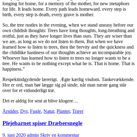
longing for home, for a memory of the mother, for new metaphors
for life. It leads home. Every path leads homeward, every step is
birth, every step is death, every grave is mother.
So, the tree rustles in the evening, when we stand uneasy before our
own childish thoughts: Trees have long thoughts, long-breathing and
restful, just as they have longer lives than ours. They are wiser than
we are, as long as we do not listen to them. But when we have
learned how to listen to trees, then the brevity and the quickness and
the childlike hastiness of our thoughts achieve an incomparable joy.
Whoever has learned how to listen to trees no longer wants to be a
tree. He wants to be nothing except what he is. That is home. That is
happiness.”
Respektindgydende lærerigt. Ægte kærlig visdom. Tankevækkende.
Her er ord, man bør lægge sig på sinde, når man næste gang står
over for et vidunderligt træ.
Det er aldrig for sent at blive klogere…
Årstider
,
Dyr
,
Fugle
,
Natur
,
Planter
,
Træer
Plejebarnet spiser Dræbersnegle
9. juni 2020
admin
Skriv en kommentar