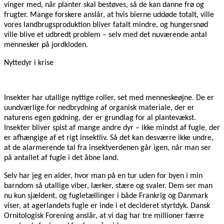
vinger med, når planter skal bestøves, så de kan danne frø og
frugter. Mange forskere anslår, at hvis bierne uddøde totalt, ville
vores landbrugsproduktion bliver fatalt mindre, og hungersnød
ville blive et udbredt problem – selv med det nuværende antal
mennesker på jordkloden.
Nyttedyr i krise
Insekter har utallige nyttige roller, set med menneskeøjne. De er
uundværlige for nedbrydning af organisk materiale, der er
naturens egen gødning, der er grundlag for al plantevækst.
Insekter bliver spist af mange andre dyr – ikke mindst af fugle, der
er afhængige af et rigt insektliv. Så det kan desværre ikke undre,
at de alarmerende tal fra insektverdenen går igen, når man ser
på antallet af fugle i det åbne land.
Selv har jeg en alder, hvor man på en tur uden for byen i min
barndom så utallige viber, lærker, stære og svaler. Dem ser man
nu kun sjældent, og fugletællinger i både Frankrig og Danmark
viser, at agerlandets fugle er inde i et decideret styrtdyk. Dansk
Ornitologisk Forening anslår, at vi dag har tre millioner færre