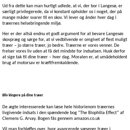
Ud fra dette kan man hurtigt udlede, at vi, der bor i Langesø, er
særligt privilegerede, da vi konstant opholder os i noget, der på
mange måder svarer til en skov. Vi lever og ånder hver dag i
træernes helsebringende miljø.
Her er der altså endnu et godt argument for at bevare Langesøs
skovpræg og sørge for, at vi vedblivende er omgivet af flest muligt
træer – jo større træer, jo bedre. Træerne er vores venner. De
frelser vores liv uden at få det mindste for indsatsen. Husk derfor
at sige tak til dine træer – hver dag. Moralen er, at umådeholdent
brug af motorsav er kræftfremkaldende.
Bliv klogere på dine træer
De ægte interesserede kan læse hele historienom træernes
livgivende indsats i den spændende bog ”The Biophilia Effect” af
Clemens G. Arvay. Bogen fås gennem amazon.co.uk
Vil man forbløffes over, hvor avancerede væsener træer i