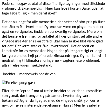
Pedersen udgav et utal af disse finurlige tegninger med tilkoblede
visdomsord. Eksempelvis: ” Fluer kan leve i fjorten Dage, uden at
tage Føde til sig – men de vil ikke!”.
Det er nu langt fra alle mennesker, der sætter så stor pris på fluer
som Storm P. – tværtimod. Dyrene kan være en plage, men de er
også en velsignelse. Endda en uundværlig velsignelse. Mere om
det længere fremme, for antallet af fluer og stort set alle andre
vingede insekter er i skarpt fald. Skal man så ikke blot være glad
for det? Det korte svar er ”Nej, tværtimod”. Det er reelt en
katastrofe for os mennesker. Noget, der på længere sigt er langt
farligere end de højt profilerede klimaændringer. Og her kan vi – i
modsætning til klimaforandringerne – sagtens løse problemet,
altså frelse vores insektbestand.
Insekter – menneskets bedste ven
Efter dette ”oprop ” om at frelse insekterne, er det automatiske
spørgsmål, der trænger sig på: Jamen, hvorfor dog være
bekymret? Jeg er da ligeglad med de vingede småkryb. Færre
myg og færre irriterende gedehamse. Hurra! Men hvis jubel er