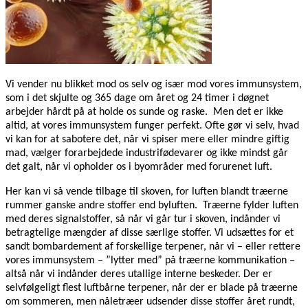
Vi vender nu blikket mod os selv og især mod vores immunsystem,
som i det skjulte og 365 dage om året og 24 timer i døgnet
arbejder hårdt på at holde os sunde og raske.
Men det er ikke
altid, at vores immunsystem funger perfekt. Ofte gør vi selv, hvad
vi kan for at sabotere det, når vi spiser mere eller mindre giftig
mad, vælger forarbejdede industrifødevarer og ikke mindst går
det galt, når vi opholder os i byområder med forurenet luft.
Her kan vi så vende tilbage til skoven, for luften blandt træerne
rummer ganske andre stoffer end byluften.
Træerne fylder luften
med deres signalstoffer, så når vi går tur i skoven, indånder vi
betragtelige mængder af disse særlige stoffer. Vi udsættes for et
sandt bombardement af forskellige terpener, når vi – eller rettere
vores immunsystem – ”lytter med” på træerne kommunikation –
altså når vi indånder deres utallige interne beskeder. Der er
selvfølgeligt flest luftbårne terpener, når der er blade på træerne
om sommeren, men nåletræer udsender disse stoffer året rundt,