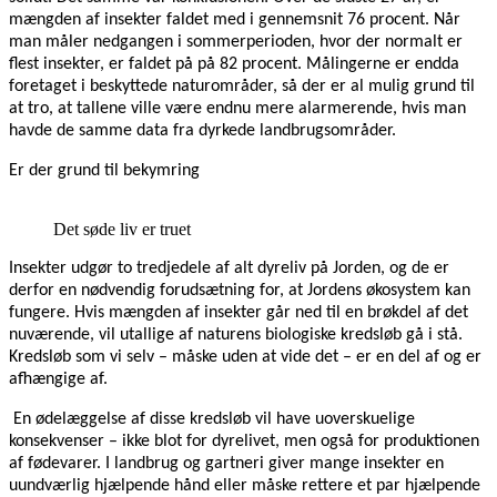
mængden af insekter faldet med i gennemsnit 76 procent. Når
man måler nedgangen i sommerperioden, hvor der normalt er
flest insekter, er faldet på på 82 procent. Målingerne er endda
foretaget i beskyttede naturområder, så der er al mulig grund til
at tro, at tallene ville være endnu mere alarmerende, hvis man
havde de samme data fra dyrkede landbrugsområder.
Er der grund til bekymring
Det søde liv er truet
Insekter udgør to tredjedele af alt dyreliv på Jorden, og de er
derfor en nødvendig forudsætning for, at Jordens økosystem kan
fungere. Hvis mængden af insekter går ned til en brøkdel af det
nuværende, vil utallige af naturens biologiske kredsløb gå i stå.
Kredsløb som vi selv – måske uden at vide det – er en del af og er
afhængige af.
En ødelæggelse af disse kredsløb vil have uoverskuelige
konsekvenser – ikke blot for dyrelivet, men også for produktionen
af fødevarer. I landbrug og gartneri giver mange insekter en
uundværlig hjælpende hånd eller måske rettere et par hjælpende