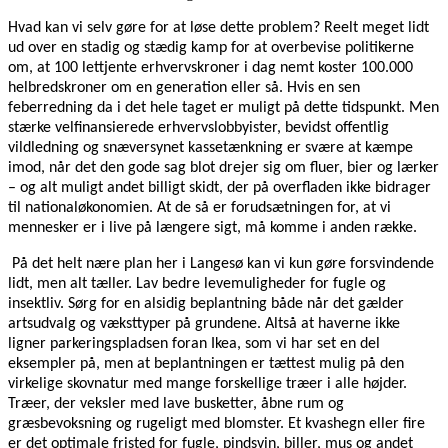
Hvad kan vi selv gøre for at løse dette problem? Reelt meget lidt
ud over en stadig og stædig kamp for at overbevise politikerne
om, at 100 lettjente erhvervskroner i dag nemt koster 100.000
helbredskroner om en generation eller så. Hvis en sen
feberredning da i det hele taget er muligt på dette tidspunkt. Men
stærke velfinansierede erhvervslobbyister, bevidst offentlig
vildledning og snæversynet kassetænkning er svære at kæmpe
imod, når det den gode sag blot drejer sig om fluer, bier og lærker
– og alt muligt andet billigt skidt, der på overfladen ikke bidrager
til nationaløkonomien. At de så er forudsætningen for, at vi
mennesker er i live på længere sigt, må komme i anden række.
På det helt nære plan her i Langesø kan vi kun gøre forsvindende
lidt, men alt tæller. Lav bedre levemuligheder for fugle og
insektliv. Sørg for en alsidig beplantning både når det gælder
artsudvalg og væksttyper på grundene. Altså at haverne ikke
ligner parkeringspladsen foran Ikea, som vi har set en del
eksempler på, men at beplantningen er tættest mulig på den
virkelige skovnatur med mange forskellige træer i alle højder.
Træer, der veksler med lave busketter, åbne rum og
græsbevoksning og rugeligt med blomster. Et kvashegn eller fire
er det optimale fristed for fugle, pindsvin, biller, mus og andet