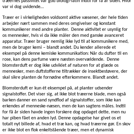
træernes passivitet var god biologi-latin indtil for få år siden. Hvor
var vi dog uvidende…
Træer er i virkeligheden voldsomt aktive væsener, der hele tiden
arbejder nært sammen med deres omgivelser og konstant
kommunikerer med andre planter.
Denne aktivitet er usynlig for
os mennesker, hvis vi da ikke måler den med ganske avanceret
apparatur.
Træer bruger nemlig ikke lyd til at kommunikere med,
men de bruger kemi – blandt andet. Du kender allerede et
eksempel på denne kemiske kommunikation: Når du dufter til en
rose, kan dens parfume være næsten overvældende.
Denne
blomsterduft er dog ikke udviklet af naturen for at glæde os
mennesker, men duftstofferne tiltrækker de insektbestøvere, der
skal sikre planten de fornødne efterkommere. Blandt andet.
Blomsterduft er kun ét eksempel på, at planter udsender
signalstoffer. Det viser sig, at ikke blot træerne blade, men også
barken danner en sand syndflod af signalstoffer, som ikke kan
erkendes af menneske-næsen, men de kan sagtens måles. Indtil
for få år siden havde ingen forskere dog opdaget dette, men nu
har piben fået en anden lyd. Denne opdagelse har givet os et
totalt nyt billede af, hvad et træ kan, og hvad træerne gør. En skov
er ikke blot en flok enkeltstående træer, men et dynamisk