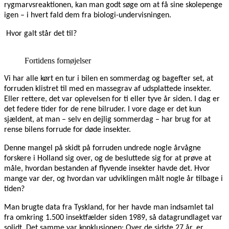
rygmarvsreaktionen, kan man godt søge om at få sine skolepenge
igen – i hvert fald dem fra biologi-undervisningen.
Hvor galt står det til?
Fortidens fornøjelser
Vi har alle kørt en tur i bilen en sommerdag og bagefter set, at
forruden klistret til med en massegrav af udsplattede insekter.
Eller rettere, det var oplevelsen for ti eller tyve år siden. I dag er
det federe tider for de rene bilruder. I vore dage er det kun
sjældent, at man – selv en dejlig sommerdag – har brug for at
rense bilens forrude for døde insekter.
Denne mangel på skidt på forruden undrede nogle årvågne
forskere i Holland sig over, og de besluttede sig for at prøve at
måle, hvordan bestanden af flyvende insekter havde det. Hvor
mange var der, og hvordan var udviklingen målt nogle år tilbage i
tiden?
Man brugte data fra Tyskland, for her havde man indsamlet tal
fra omkring 1.500 insektfælder siden 1989, så datagrundlaget var
solidt. Det samme var konklusionen: Over de sidste 27 år, er