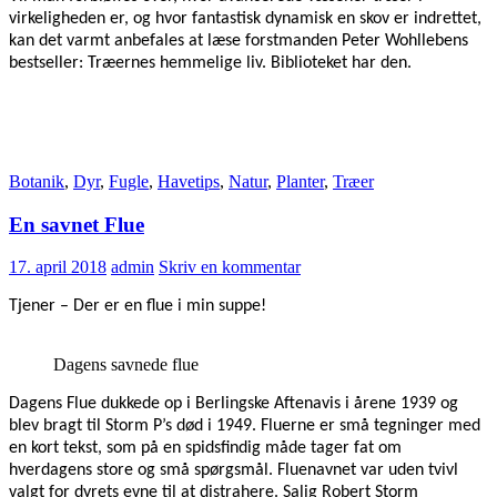
virkeligheden er, og hvor fantastisk dynamisk en skov er indrettet,
kan det varmt anbefales at læse forstmanden Peter Wohllebens
bestseller: Træernes hemmelige liv. Biblioteket har den.
Botanik
,
Dyr
,
Fugle
,
Havetips
,
Natur
,
Planter
,
Træer
En savnet Flue
17. april 2018
admin
Skriv en kommentar
Tjener – Der er en flue i min suppe!
Dagens savnede flue
Dagens Flue dukkede op i Berlingske Aftenavis i årene 1939 og
blev bragt til Storm P’s død i 1949. Fluerne er små tegninger med
en kort tekst, som på en spidsfindig måde tager fat om
hverdagens store og små spørgsmål. Fluenavnet var uden tvivl
valgt for dyrets evne til at distrahere. Salig Robert Storm