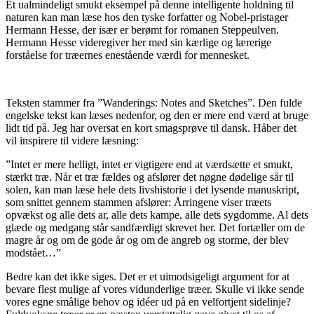
Et ualmindeligt smukt eksempel på denne intelligente holdning til
naturen kan man læse hos den tyske forfatter og Nobel-pristager
Hermann Hesse, der især er berømt for romanen Steppeulven.
Hermann Hesse videregiver her med sin kærlige og lærerige
forståelse for træernes enestående værdi for mennesket.
Teksten stammer fra ”Wanderings: Notes and Sketches”. Den fulde
engelske tekst kan læses nedenfor, og den er mere end værd at bruge
lidt tid på. Jeg har oversat en kort smagsprøve til dansk. Håber det
vil inspirere til videre læsning:
”Intet er mere helligt, intet er vigtigere end at værdsætte et smukt,
stærkt træ. Når et træ fældes og afslører det nøgne dødelige sår til
solen, kan man læse hele dets livshistorie i det lysende manuskript,
som snittet gennem stammen afslører: Årringene viser træets
opvækst og alle dets ar, alle dets kampe, alle dets sygdomme. Al dets
glæde og medgang står sandfærdigt skrevet her. Det fortæller om de
magre år og om de gode år og om de angreb og storme, der blev
modstået…”
Bedre kan det ikke siges. Det er et uimodsigeligt argument for at
bevare flest mulige af vores vidunderlige træer. Skulle vi ikke sende
vores egne smålige behov og idéer ud på en velfortjent sidelinje?