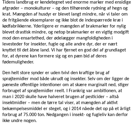
Tidens landbrug er kendetegnet ved enorme marker med ensidige
afgrøder – monokulturer – og den tilhørende rydning af hegn og
krat. Mængden af husdyr er blevet langt mindre, når vi taler om
de fritgående eksemplarer og ikke blot de indespærrede kræ i
kødfabrikkerne. Yderligere er mængden af brakmarker for nylig
blevet drastisk mindre, og netop brakmarker er en vigtig modgift
mod den ensartethed, der ødelægger mangfoldigheden i
levesteder for insekter, fugle og alle andre dyr, der er nært
knyttet til det åbne land. Vi har fjernet en god del af grundlaget
for, at dyrene kan formere sig og en pæn bid af deres
fødemuligheder.
Den helt store synder er uden tvivl den kraftige brug af
sprøjtemidler mod både ukrudt og insekter. Selv om der ligger de
pæneste offentlige intentioner om at skære marginalt ned, stiger
forbruget af sprøjtemidler reelt. I Frankrig var ambitionen, at
man i 2020 skulle have halveret brugen af pesticider – altså
insektmidler – men de tørre tal viser, at mængden af aktivt
bekæmpelsesmiddel er steget, og i 2014 nåede det op på et årligt
forbrug af 75.000 ton. Nedgangen i insekt- og fugleliv kan derfor
ikke undre nogen.