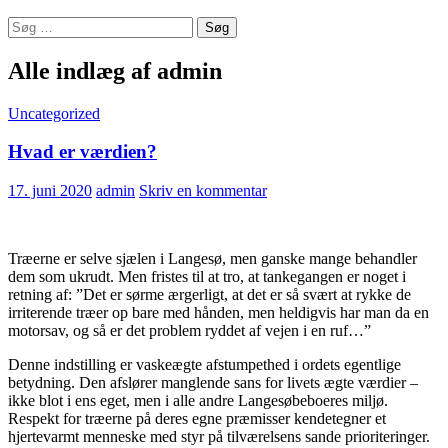
Søg
efter:
Alle indlæg af admin
Uncategorized
Hvad er værdien?
17. juni 2020
admin
Skriv en kommentar
Træerne er selve sjælen i Langesø, men ganske mange behandler
dem som ukrudt. Men fristes til at tro, at tankegangen er noget i
retning af: ”Det er sørme ærgerligt, at det er så svært at rykke de
irriterende træer op bare med hånden, men heldigvis har man da en
motorsav, og så er det problem ryddet af vejen i en ruf…”
Denne indstilling er vaskeægte afstumpethed i ordets egentlige
betydning. Den afslører manglende sans for livets ægte værdier –
ikke blot i ens eget, men i alle andre Langesøbeboeres miljø.
Respekt for træerne på deres egne præmisser kendetegner et
hjertevarmt menneske med styr på tilværelsens sande prioriteringer.