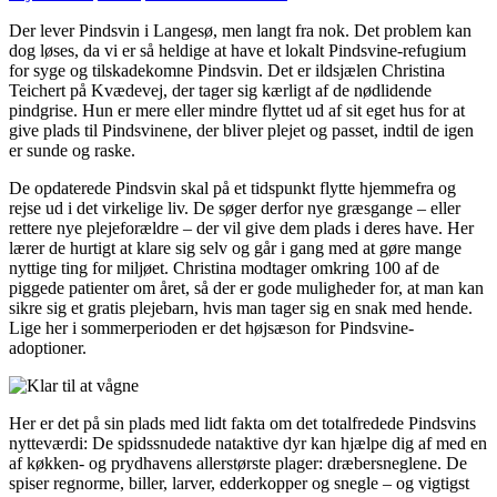
Der lever Pindsvin i Langesø, men langt fra nok. Det problem kan
dog løses, da vi er så heldige at have et lokalt Pindsvine-refugium
for syge og tilskadekomne Pindsvin. Det er ildsjælen Christina
Teichert på Kvædevej, der tager sig kærligt af de nødlidende
pindgrise. Hun er mere eller mindre flyttet ud af sit eget hus for at
give plads til Pindsvinene, der bliver plejet og passet, indtil de igen
er sunde og raske.
De opdaterede Pindsvin skal på et tidspunkt flytte hjemmefra og
rejse ud i det virkelige liv. De søger derfor nye græsgange – eller
rettere nye plejeforældre – der vil give dem plads i deres have. Her
lærer de hurtigt at klare sig selv og går i gang med at gøre mange
nyttige ting for miljøet. Christina modtager omkring 100 af de
piggede patienter om året, så der er gode muligheder for, at man kan
sikre sig et gratis plejebarn, hvis man tager sig en snak med hende.
Lige her i sommerperioden er det højsæson for Pindsvine-
adoptioner.
Her er det på sin plads med lidt fakta om det totalfredede Pindsvins
nytteværdi: De spidssnudede nataktive dyr kan hjælpe dig af med en
af køkken- og prydhavens allerstørste plager: dræbersneglene. De
spiser regnorme, biller, larver, edderkopper og snegle – og vigtigst