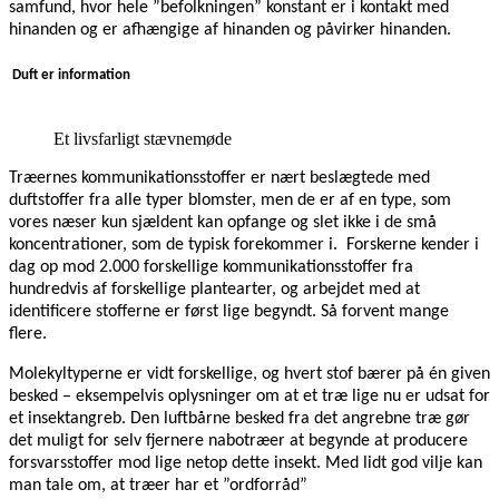
samfund, hvor hele ”befolkningen” konstant er i kontakt med
hinanden og er afhængige af hinanden og påvirker hinanden.
Duft er information
Et livsfarligt stævnemøde
Træernes kommunikationsstoffer er nært beslægtede med
duftstoffer fra alle typer blomster, men de er af en type, som
vores næser kun sjældent kan opfange og slet ikke i de små
koncentrationer, som de typisk forekommer i.
Forskerne kender i
dag op mod 2.000 forskellige kommunikationsstoffer fra
hundredvis af forskellige plantearter, og arbejdet med at
identificere stofferne er først lige begyndt. Så forvent mange
flere.
Molekyltyperne er vidt forskellige, og hvert stof bærer på én given
besked – eksempelvis oplysninger om at et træ lige nu er udsat for
et insektangreb. Den luftbårne besked fra det angrebne træ gør
det muligt for selv fjernere nabotræer at begynde at producere
forsvarsstoffer mod lige netop dette insekt. Med lidt god vilje kan
man tale om, at træer har et ”ordforråd”