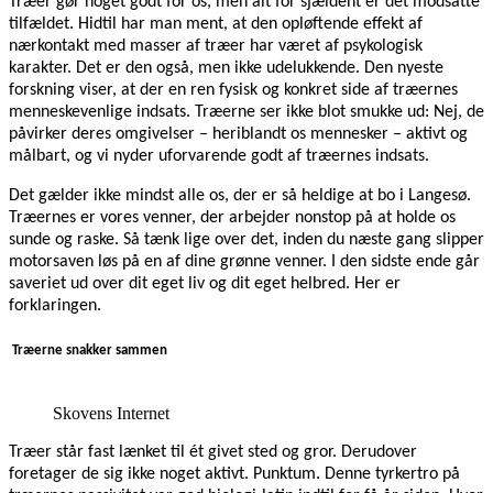
Træer gør noget godt for os, men alt for sjældent er det modsatte
tilfældet. Hidtil har man ment, at den opløftende effekt af
nærkontakt med masser af træer har været af psykologisk
karakter. Det er den også, men ikke udelukkende. Den nyeste
forskning viser, at der en ren fysisk og konkret side af træernes
menneskevenlige indsats. Træerne ser ikke blot smukke ud: Nej, de
påvirker deres omgivelser – heriblandt os mennesker – aktivt og
målbart, og vi nyder uforvarende godt af træernes indsats.
Det gælder ikke mindst alle os, der er så heldige at bo i Langesø.
Træernes er vores venner, der arbejder nonstop på at holde os
sunde og raske. Så tænk lige over det, inden du næste gang slipper
motorsaven løs på en af dine grønne venner. I den sidste ende går
saveriet ud over dit eget liv og dit eget helbred. Her er
forklaringen.
Træerne snakker sammen
Skovens Internet
Træer står fast lænket til ét givet sted og gror. Derudover
foretager de sig ikke noget aktivt. Punktum. Denne tyrkertro på