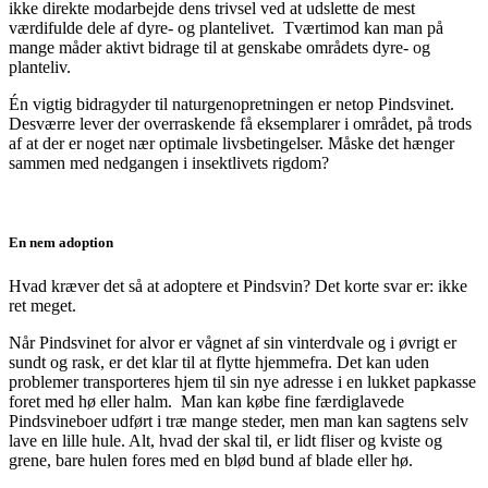
ikke direkte modarbejde dens trivsel ved at udslette de mest
værdifulde dele af dyre- og plantelivet. Tværtimod kan man på
mange måder aktivt bidrage til at genskabe områdets dyre- og
planteliv.
Én vigtig bidragyder til naturgenopretningen er netop Pindsvinet.
Desværre lever der overraskende få eksemplarer i området, på trods
af at der er noget nær optimale livsbetingelser. Måske det hænger
sammen med nedgangen i insektlivets rigdom?
En nem adoption
Hvad kræver det så at adoptere et Pindsvin? Det korte svar er: ikke
ret meget.
Når Pindsvinet for alvor er vågnet af sin vinterdvale og i øvrigt er
sundt og rask, er det klar til at flytte hjemmefra. Det kan uden
problemer transporteres hjem til sin nye adresse i en lukket papkasse
foret med hø eller halm. Man kan købe fine færdiglavede
Pindsvineboer udført i træ mange steder, men man kan sagtens selv
lave en lille hule. Alt, hvad der skal til, er lidt fliser og kviste og
grene, bare hulen fores med en blød bund af blade eller hø.