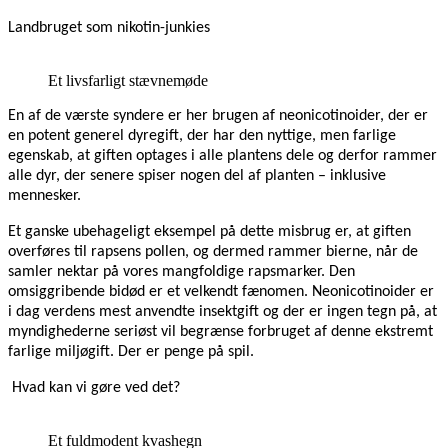
Landbruget som nikotin-junkies
Et livsfarligt stævnemøde
En af de værste syndere er her brugen af neonicotinoider, der er
en potent generel dyregift, der har den nyttige, men farlige
egenskab, at giften optages i alle plantens dele og derfor rammer
alle dyr, der senere spiser nogen del af planten – inklusive
mennesker.
Et ganske ubehageligt eksempel på dette misbrug er, at giften
overføres til rapsens pollen, og dermed rammer bierne, når de
samler nektar på vores mangfoldige rapsmarker. Den
omsiggribende bidød er et velkendt fænomen. Neonicotinoider er
i dag verdens mest anvendte insektgift og der er ingen tegn på, at
myndighederne seriøst vil begrænse forbruget af denne ekstremt
farlige miljøgift. Der er penge på spil.
Hvad kan vi gøre ved det?
Et fuldmodent kvashegn