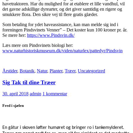
havetraktoren. Har du mulighed for at etablere et lille vandhul, vil
det gavne adskillige dyrearter, og det giver samtidig en rigere og
smukkere flora. Den sikre vej til flere gratis glæder.
Som betaling for ydet haveassistance, kan man melde sig ind i
foreningen Pindsvinets Venner” – Det koster kun 100 kroner pr. år.
Se mere her:
https://www.Pindsvin.dk/
Læs mere om Pindsvinets biologi her:
www.naturhistoriskmuseum.dk/viden/naturlex/pattedyr/Pindsvin
Årstider
,
Botanik
,
Natur
,
Planter
,
Træer
,
Uncategorized
Sig Tak til dine Træer
30. april 2018
admin
1 kommentar
Fred i sjælen
En gåtur i skoven løfter humøret og bringer ro i tankemylderet.