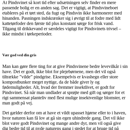
At Pindsvinet så kort tid efter udsætningen selv finder en mere
passende bolig er en anden sag. Det er vigtigt, at Pindsvineboet
etableres på et tørt sted, da fugt og Pindsvin ikke harmonerer med
hinanden. Pasningen indskrænker sig i øvrigt til at fodre med lidt
kattetørfoder den første tid plus konstant sørge for frisk vand.
Tilgang til drikkevand er særdeles vigtigt for Pindsvinets trivsel –
ikke mindst i tørkeperioder.
Vær god ved din gris
Man kan gøre flere ting for at give Pindsvinene bedre levevilkår i sin
have. Det er godt, ikke blot for plejebørnene, men det vil også
tiltrække ”vilde” pindgrise. Eksempelvis er kvashegn eller store
kompostbunker meget nyttige, da de både giver ly og
fødemuligheder. Alt, hvad der fremmer insektlivet, er godt for
Pindsvinet. Så når man undlader at sprøjte med gift og sørger for et
rigt sammensat planteliv med flest mulige insektvenlige blomster, er
man godt på vej.
Det gælder derfor om at have et vildt upasset hjørne eller to i haven,
hvor naturen kan få lov at gå sin egen uhindrede gang. Det vil ikke
blot være godt Pindsvinet og mange andre dyr, men vil også give
dig bedre tid til at nyde naturens gang i stedet for at bruge tid på