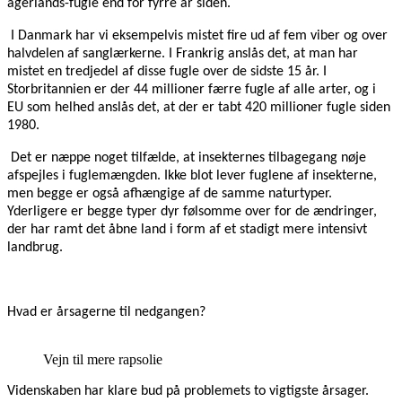
agerlands-fugle end for fyrre år siden.
I Danmark har vi eksempelvis mistet fire ud af fem viber og over
halvdelen af sanglærkerne. I Frankrig anslås det, at man har
mistet en tredjedel af disse fugle over de sidste 15 år. I
Storbritannien er der 44 millioner færre fugle af alle arter, og i
EU som helhed anslås det, at der er tabt 420 millioner fugle siden
1980.
Det er næppe noget tilfælde, at insekternes tilbagegang nøje
afspejles i fuglemængden. Ikke blot lever fuglene af insekterne,
men begge er også afhængige af de samme naturtyper.
Yderligere er begge typer dyr følsomme over for de ændringer,
der har ramt det åbne land i form af et stadigt mere intensivt
landbrug.
Hvad er årsagerne til nedgangen?
Vejn til mere rapsolie
Videnskaben har klare bud på problemets to vigtigste årsager.