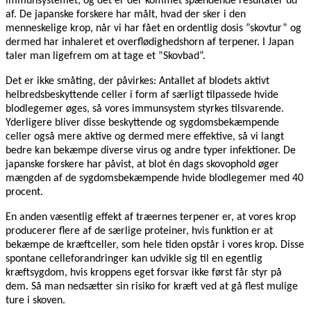
immunsystemet, og det er der kommet spændende resultater ud
af. De japanske forskere har målt, hvad der sker i den
menneskelige krop, når vi har fået en ordentlig dosis ”skovtur” og
dermed har inhaleret et overflødighedshorn af terpener. I Japan
taler man ligefrem om at tage et ”Skovbad”.
Det er ikke småting, der påvirkes: Antallet af blodets aktivt
helbredsbeskyttende celler i form af særligt tilpassede hvide
blodlegemer øges, så vores immunsystem styrkes tilsvarende.
Yderligere bliver disse beskyttende og sygdomsbekæmpende
celler også mere aktive og dermed mere effektive, så vi langt
bedre kan bekæmpe diverse virus og andre typer infektioner. De
japanske forskere har påvist, at blot én dags skovophold øger
mængden af de sygdomsbekæmpende hvide blodlegemer med 40
procent.
En anden væsentlig effekt af træernes terpener er, at vores krop
producerer flere af de særlige proteiner, hvis funktion er at
bekæmpe de kræftceller, som hele tiden opstår i vores krop. Disse
spontane celleforandringer kan udvikle sig til en egentlig
kræftsygdom, hvis kroppens eget forsvar ikke først får styr på
dem. Så man nedsætter sin risiko for kræft ved at gå flest mulige
ture i skoven.