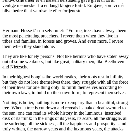
Fuldvoksne træer er en næsten uerstattelig gave givet til os af
venlige mennesker fra en langt klogere fortid. En gave, som vi må
blive bedre til at værdsætte efter fortjeneste.
Hermann Hesse får nu selv ordet: “For me, trees have always been
the most penetrating preachers. I revere them when they live in
tribes and families, in forests and groves. And even more, I revere
them when they stand alone.
They are like lonely persons. Not like hermits who have stolen away
out of some weakness, but like great, solitary men, like Beethoven
and Nietzsche.
In their highest boughs the world rustles, their roots rest in infinity;
but they do not lose themselves there, they struggle with all the force
of their lives for one thing only: to fulfill themselves according to
their own laws, to build up their own form, to represent themselves.
Nothing is holier, nothing is more exemplary than a beautiful, strong
tree. When a tree is cut down and reveals its naked death-wound to
the sun, one can read its whole history in the luminous, inscribed
disk of its trunk: in the rings of its years, its scars, all the struggle, all
the suffering, all the sickness, all the happiness and prosperity stand
truly written, the narrow years and the luxurious years, the attacks