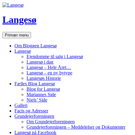
Hop
til
indhold
Langesø
Søg
Primær menu
Om Bloggen Langesø
Langesø
Ejendomme til salg i Langesø
Langesø i dag
Langesø – Hele Året…
Langesø – en ny bytype
Langesøs Historie
Fælles Blog Langesø
Blog for Langesø
Mariannes Side
Niels’ Side
Galleri
Facts og Adresser
Grundejerforeningen
Om Grundejerforeningen
Grundejerforeningen – Meddelelser og Dokumenter
Langesø på Facebook