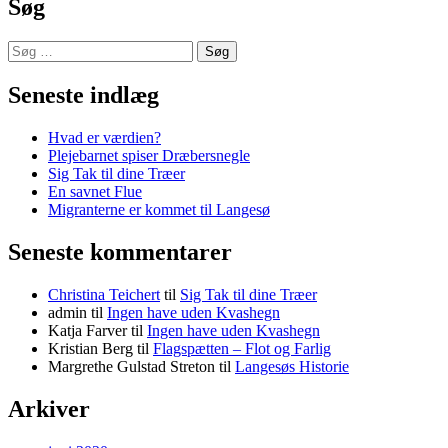
Søg
Søg
efter:
Seneste indlæg
Hvad er værdien?
Plejebarnet spiser Dræbersnegle
Sig Tak til dine Træer
En savnet Flue
Migranterne er kommet til Langesø
Seneste kommentarer
Christina Teichert
til
Sig Tak til dine Træer
admin
til
Ingen have uden Kvashegn
Katja Farver
til
Ingen have uden Kvashegn
Kristian Berg
til
Flagspætten – Flot og Farlig
Margrethe Gulstad Streton
til
Langesøs Historie
Arkiver