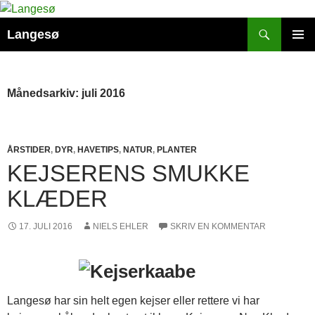
Hop
til
Søg
Langesø
indhold
PRIMÆ
MENU
Månedsarkiv: juli 2016
ÅRSTIDER
,
DYR
,
HAVETIPS
,
NATUR
,
PLANTER
KEJSERENS SMUKKE
KLÆDER
17. JULI 2016
NIELS EHLER
SKRIV EN KOMMENTAR
Langesø har sin helt egen kejser eller rettere vi har