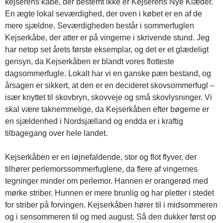
kejserens kåbe, der bestemt ikke er Kejserens Nye Klæder.
En ægte lokal seværdighed, der oven i købet er en af de
mere sjældne. Seværdigheden består i sommerfuglen
Kejserkåbe, der atter er på vingerne i skrivende stund. Jeg
har netop set årets første eksemplar, og det er et glædeligt
gensyn, da Kejserkåben er blandt vores flotteste
dagsommerfugle. Lokalt har vi en ganske pæn bestand, og
årsagen er sikkert, at den er en decideret skovsommerfugl –
især knyttet til skovbryn, skovveje og små skovlysninger. Vi
skal være taknemmelige, da Kejserkåben efter bøgerne er
en sjældenhed i Nordsjælland og endda er i kraftig
tilbagegang over hele landet.
Kejserkåben er en iøjnefaldende, stor og flot flyver, der
tilhører perlemorssommerfuglene, da flere af vingernes
tegninger minder om perlemor. Hannen er orangerød med
mørke striber. Hunnen er mere brunlig og har pletter i stedet
for striber på forvingen. Kejserkåben hører til i midsommeren
og i sensommeren til og med august. Så den dukker først op