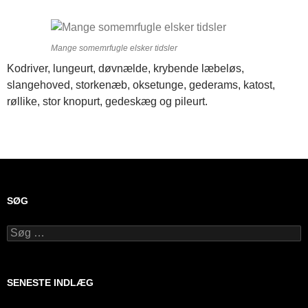
Mange somemrfugle elsker tidsler
Kodriver, lungeurt, døvnælde, krybende læbeløs,
slangehoved, storkenæb, oksetunge, gederams, katost,
røllike, stor knopurt, gedeskæg og pileurt.
SØG
Søg
efter:
SENESTE INDLÆG