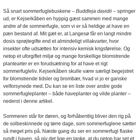
Så snart sommerfuglebuskene –
Buddleja davidii
– springer
ud, er Kejserkåben en hyppig gæst sammen med mange
andre af de sommerfugle, som vi er så heldige at have en
pæn bestand af. Mit gæt er, at Langesø får en langt mindre
dosis sprøjtegifte end et almindeligt villakvarter, hvor
insekter ofte udsættes for intensiv kemisk krigsførelse. Og
netop et uforgiftet miljø og mange forskellige blomstrende
plantearter er en forudsætning for at have et rigt
sommerfugleliv. Kejserkåben skulle være særligt begejstret
for blomstrende tidsler og brombær, hvad vi jo er ganske
velforsynede med. Du kan se en liste over andre gode
sommerfugleplanter – både haveplanter og vilde planter –
nederst i denne artikel.
Sommeren står for døren, og forhåbentlig bliver den rig på
de solbeskinnede og tørre dage, som sommerfuglene sætter
så meget pris på. Næste gang du ser en sommerfugl flaske
rundt i haven, så giv det lige en tanke, at du netop har set et