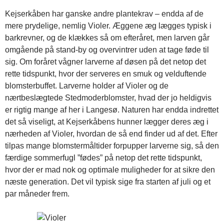
Kejserkåben har ganske andre plantekrav – endda af de
mere prydelige, nemlig Violer. Æggene æg lægges typisk i
barkrevner, og de klækkes så om efteråret, men larven går
omgående på stand-by og overvintrer uden at tage føde til
sig. Om foråret vågner larverne af døsen på det netop det
rette tidspunkt, hvor der serveres en smuk og velduftende
blomsterbuffet. Larverne holder af Violer og de
nærtbeslægtede Stedmoderblomster, hvad der jo heldigvis
er rigtig mange af her i Langesø. Naturen har endda indrettet
det så viseligt, at Kejserkåbens hunner lægger deres æg i
nærheden af Violer, hvordan de så end finder ud af det. Efter
tilpas mange blomstermåltider forpupper larverne sig, så den
færdige sommerfugl ”fødes” på netop det rette tidspunkt,
hvor der er mad nok og optimale muligheder for at sikre den
næste generation. Det vil typisk sige fra starten af juli og et
par måneder frem.