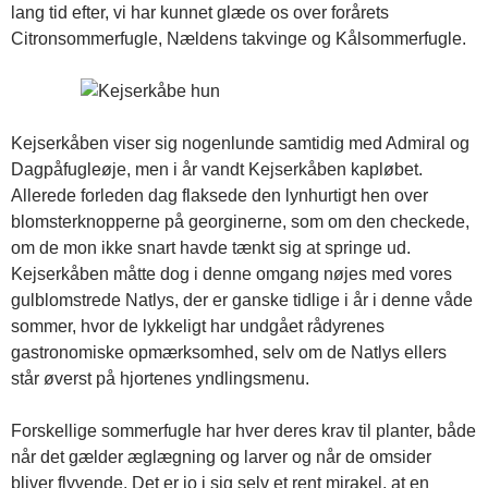
lang tid efter, vi har kunnet glæde os over forårets
Citronsommerfugle, Nældens takvinge og Kålsommerfugle.
Kejserkåben viser sig nogenlunde samtidig med Admiral og
Dagpåfugleøje, men i år vandt Kejserkåben kapløbet.
Allerede forleden dag flaksede den lynhurtigt hen over
blomsterknopperne på georginerne, som om den checkede,
om de mon ikke snart havde tænkt sig at springe ud.
Kejserkåben måtte dog i denne omgang nøjes med vores
gulblomstrede Natlys, der er ganske tidlige i år i denne våde
sommer, hvor de lykkeligt har undgået rådyrenes
gastronomiske opmærksomhed, selv om de Natlys ellers
står øverst på hjortenes yndlingsmenu.
Forskellige sommerfugle har hver deres krav til planter, både
når det gælder æglægning og larver og når de omsider
bliver flyvende. Det er jo i sig selv et rent mirakel, at en