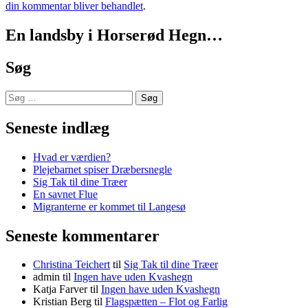
din kommentar bliver behandlet
.
En landsby i Horserød Hegn…
Søg
Søg
efter:
Seneste indlæg
Hvad er værdien?
Plejebarnet spiser Dræbersnegle
Sig Tak til dine Træer
En savnet Flue
Migranterne er kommet til Langesø
Seneste kommentarer
Christina Teichert
til
Sig Tak til dine Træer
admin
til
Ingen have uden Kvashegn
Katja Farver
til
Ingen have uden Kvashegn
Kristian Berg
til
Flagspætten – Flot og Farlig