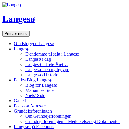
Hop
til
indhold
Langesø
Søg
Primær menu
Om Bloggen Langesø
Langesø
Ejendomme til salg i Langesø
Langesø i dag
Langesø – Hele Året…
Langesø – en ny bytype
Langesøs Historie
Fælles Blog Langesø
Blog for Langesø
Mariannes Side
Niels’ Side
Galleri
Facts og Adresser
Grundejerforeningen
Om Grundejerforeningen
Grundejerforeningen – Meddelelser og Dokumenter
Langesø på Facebook