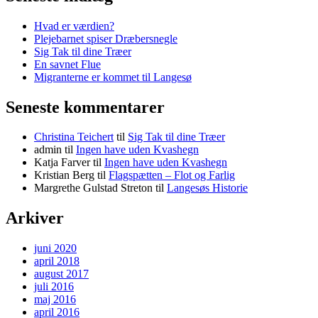
Hvad er værdien?
Plejebarnet spiser Dræbersnegle
Sig Tak til dine Træer
En savnet Flue
Migranterne er kommet til Langesø
Seneste kommentarer
Christina Teichert
til
Sig Tak til dine Træer
admin
til
Ingen have uden Kvashegn
Katja Farver
til
Ingen have uden Kvashegn
Kristian Berg
til
Flagspætten – Flot og Farlig
Margrethe Gulstad Streton
til
Langesøs Historie
Arkiver
juni 2020
april 2018
august 2017
juli 2016
maj 2016
april 2016