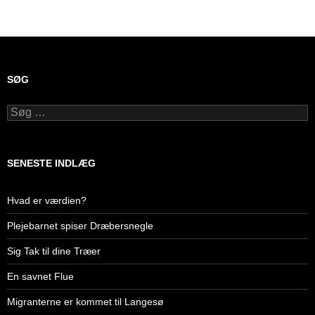
SØG
Søg
efter:
SENESTE INDLÆG
Hvad er værdien?
Plejebarnet spiser Dræbersnegle
Sig Tak til dine Træer
En savnet Flue
Migranterne er kommet til Langesø