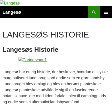
Hop
til
Søg
Langesø
indhold
PRIMÆ
MENU
LANGESØS HISTORIE
Langesøs Historie
Langesø har en rig historie, der beskriver, hvordan et stykke
marginaliseret landsbrugsjord endte som en grøn landsby.
Landsbruget blev omlagt og blev en berømt planteskole.
Langesø planteskole udviklede sig til en fascinerende
botanisk have, der med tiden forfaldt, blev til campingplads
og endte som et alternativt landsbysamfund.