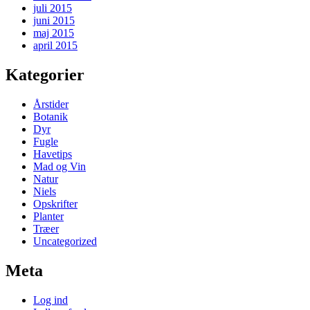
juli 2015
juni 2015
maj 2015
april 2015
Kategorier
Årstider
Botanik
Dyr
Fugle
Havetips
Mad og Vin
Natur
Niels
Opskrifter
Planter
Træer
Uncategorized
Meta
Log ind