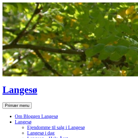
Hop
til
indhold
Langesø
Søg
Primær menu
Om Bloggen Langesø
Langesø
Ejendomme til salg i Langesø
Langesø i dag