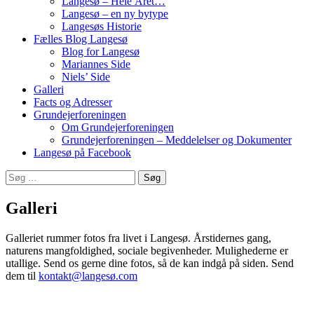
Langesø – Hele Året…
Langesø – en ny bytype
Langesøs Historie
Fælles Blog Langesø
Blog for Langesø
Mariannes Side
Niels’ Side
Galleri
Facts og Adresser
Grundejerforeningen
Om Grundejerforeningen
Grundejerforeningen – Meddelelser og Dokumenter
Langesø på Facebook
Søg
efter:
Galleri
Galleriet rummer fotos fra livet i Langesø. Årstidernes gang,
naturens mangfoldighed, sociale begivenheder. Mulighederne er
utallige. Send os gerne dine fotos, så de kan indgå på siden. Send
dem til
kontakt@langesø.com