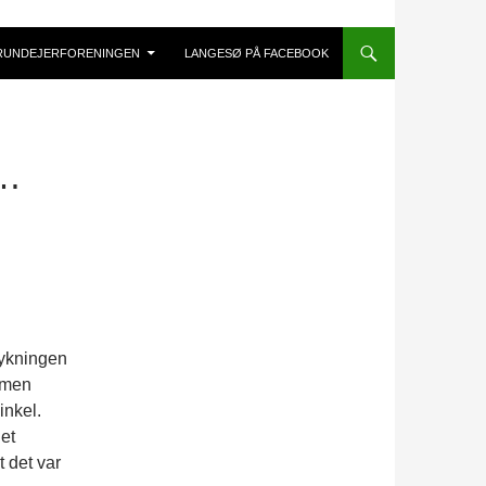
RUNDEJERFORENINGEN
LANGESØ PÅ FACEBOOK
…
tykningen
 men
inkel.
et
t det var