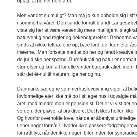
oplagt at bo her hele året.
Men var det nu muligt? Man må jo kun opholde sig i si
i sommerhalvåret. Den sunde fornuft blandt Langesøb
viste sig her at være væsentlig mere intelligent, slagkraf
naturvenlig end regler og bekendtgørelser. Beboerne var
sinds at rykke teltpælene op, bare fordi der kom efterårs
træerne. Man fortsatte med at bo her og fandt kreative 
de juridiske benspænd. Bureaukrati og natur er normalt
størrelser og kun alt for ofte vinder bureaukratiet, men 
står det ét-nul til naturen lige her og nu.
Danmarks særegne sommerhuslovgivning siger, at bol
lovformelige ejer ikke må bo i sit eget hus i udvalgte m
året, med mindre man er pensionist. Det er vi vist det en
verden, der prøver at praktisere. Det lykkes heller ikke –
Og hvorfor overholde love, når de er åbenlyst urimelige
tjener noget formål? Hvorfor ikke passere fodgængero
for rødt lys, når der ikke nogen biler inden for synsrad