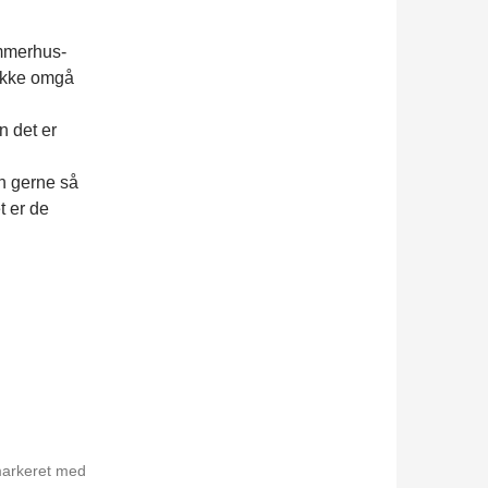
ommerhus-
 ikke omgå
n det er
en gerne så
t er de
markeret med