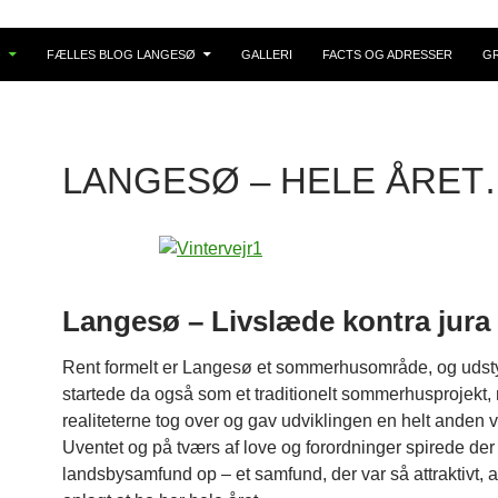
Ø
FÆLLES BLOG LANGESØ
GALLERI
FACTS OG ADRESSER
G
LANGESØ – HELE ÅRET
Langesø – Livslæde kontra jura
Rent formelt er Langesø et sommerhusområde, og uds
startede da også som et traditionelt sommerhusprojekt,
realiteterne tog over og gav udviklingen en helt anden v
Uventet og på tværs af love og forordninger spirede der 
landsbysamfund op – et samfund, der var så attraktivt, a