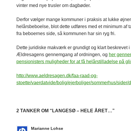
vinter med nye trusler om dagbøder.
Derfor vælger mange kommuner i praksis at lukke øjnen
helårsbeboelse, blot dette udføres med et minimum af ta
fra beboernes side, så kommunen har sin ryg fri.
Dette juridiske makværk er grundigt og klart beskrevet i
Ældresagens gennemgang af ordningen, og
her genn
pensionisters muligheder for at få helårstilladelse på g
http://www.aeldresagen.dk/faa-raad-og-
stoette/vaerdatvide/bolig/ejerboliger/sommerhus/sider/d
2 TANKER OM “LANGESØ – HELE ÅRET…”
Marianne Lohse