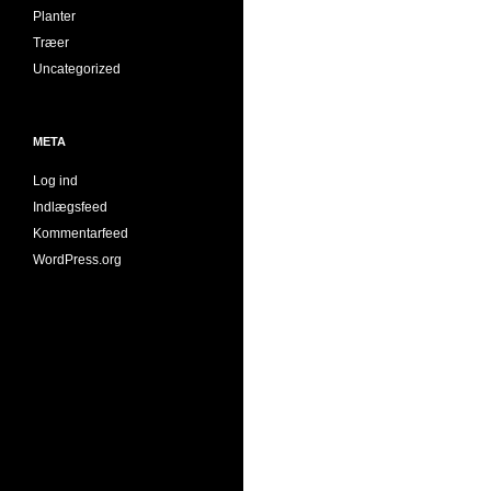
Planter
Træer
Uncategorized
META
Log ind
Indlægsfeed
Kommentarfeed
WordPress.org