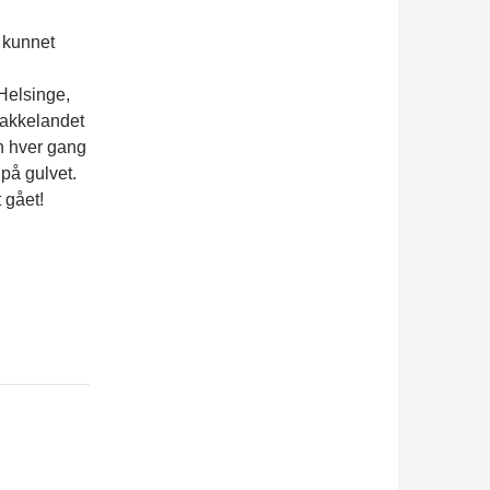
r kunnet
Helsinge,
 Bakkelandet
en hver gang
 på gulvet.
 gået!