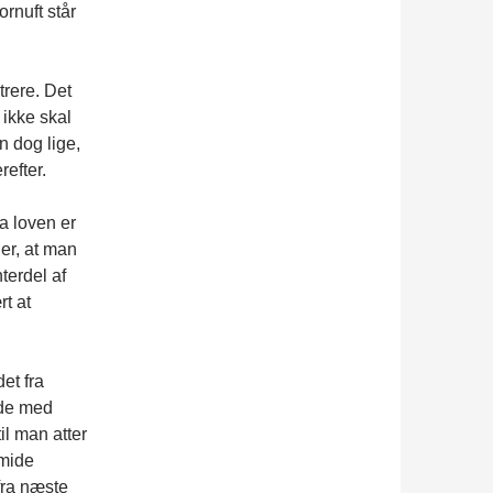
ornuft står
trere. Det
ikke skal
 dog lige,
efter.
a loven er
er, at man
terdel af
t at
et fra
nde med
il man atter
smide
rfra næste