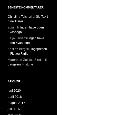
SENESTE KOMMENTARER
Christina Teichert
til
Sig Tak til
dine Træer
admin
til
Ingen have uden
Kvashegn
Katja Farver
til
Ingen have
uden Kvashegn
Kristian Berg
til
Flagspætten
– Flot og Farlig
Margrethe Gulstad Streton
til
Langesøs Historie
ARKIVER
juni 2020
april 2018
august 2017
juli 2016