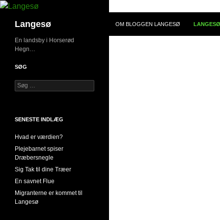
Hop
til
Søg
Langesø
OM BLOGGEN LANGESØ
LANGES
indhold
En landsby i Horserød
Hegn…
SØG
Søg
efter:
SENESTE INDLÆG
Hvad er værdien?
Plejebarnet spiser
Dræbersnegle
Sig Tak til dine Træer
En savnet Flue
Migranterne er kommet til
Langesø