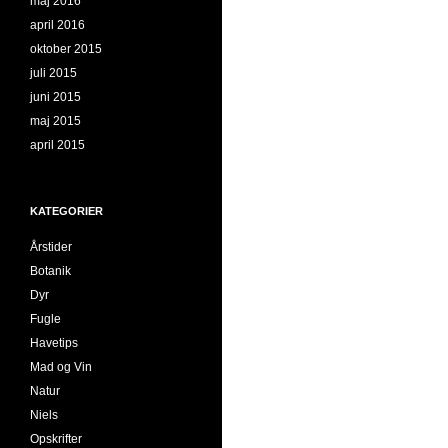
maj 2016
april 2016
oktober 2015
juli 2015
juni 2015
maj 2015
april 2015
KATEGORIER
Årstider
Botanik
Dyr
Fugle
Havetips
Mad og Vin
Natur
Niels
Opskrifter