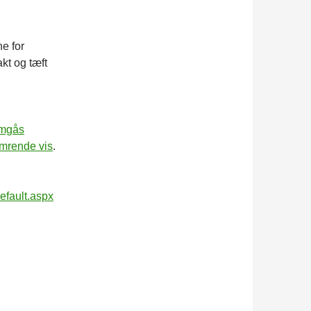
e for
kt og tæft
emgås
limrende vis
.
efault.aspx