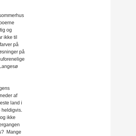
t sommerhus
eboerne
tig og
 ikke til
farver på
løsninger på
 uforenelige
i Langesø
igens
åneder af
este land i
 heldigvis.
 og ikke
vergangen
ius? Mange