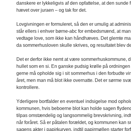
danskere er lykkeligvis af den opfattelse, at den sunde f
hævet over juraen – og tak for det.
Lovgivningen er formuleret, så den er umulig at adminis
står ellers i enhver børne-abc for embedsmænd, at man 
vedtage love, som ikke kan håndhæves. Det glemte man
da sommerhusloven skulle skrives, og resultatet blev der
Det er derfor ikke nemt at være sommerhuskommune, d
hullet som en si. En ganske pudsig krølle på ordningen 
gerne må opholde sig i sit sommerhus i den forbudte vin
året, men man må blot ikke overnatte. Det er sørme svær
kontrollere.
Yderligere bortfalder en eventuel indsigelse mod ophold
kommunen, hvis beboerne blot kan holde sagen flyde
tilpas omstændelig og langsommelig brevskrivning, indt
når foråret. Så er påtalen forældet, og kommunen kan 
sagens akter i papirkurven, indtil papirmøllen starter fo