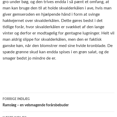
gro under bøg, og den trives endda i så pænt et omfang, at
man kan bruge den til at holde skvalderkålen i ave, hvis man
giver gemseroden en hjælpende hånd i form at svinge
hakkejernet over skvalderkålen. Dette gøres bedst i det
tidlige forår, hvor skvalderkålen er svækket af den lange
vinter og derfor er modtagelig for gentagne lugninger. Helt vil
man aldrig slippe for skvalderkålen, men den er faktisk
ganske køn, når den blomstrer med sine hvide kronblade. De
spæde grønne skud kan endda spises i en grøn salat, og de
smager bedst jo mindre de er.
Indlægsnavigation
FORRIGE INDLÆG
Ramsløg – en velsmagende forårsbebuder