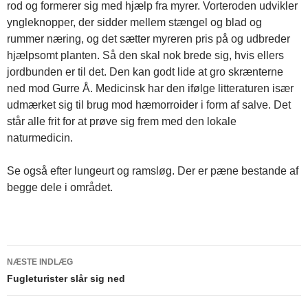
rod og formerer sig med hjælp fra myrer. Vorteroden udvikler
yngleknopper, der sidder mellem stængel og blad og
rummer næring, og det sætter myreren pris på og udbreder
hjælpsomt planten. Så den skal nok brede sig, hvis ellers
jordbunden er til det. Den kan godt lide at gro skrænterne
ned mod Gurre Å. Medicinsk har den ifølge litteraturen især
udmærket sig til brug mod hæmorroider i form af salve. Det
står alle frit for at prøve sig frem med den lokale
naturmedicin.
Se også efter lungeurt og ramsløg. Der er pæne bestande af
begge dele i området.
Indlægsnavigation
NÆSTE INDLÆG
Fugleturister slår sig ned