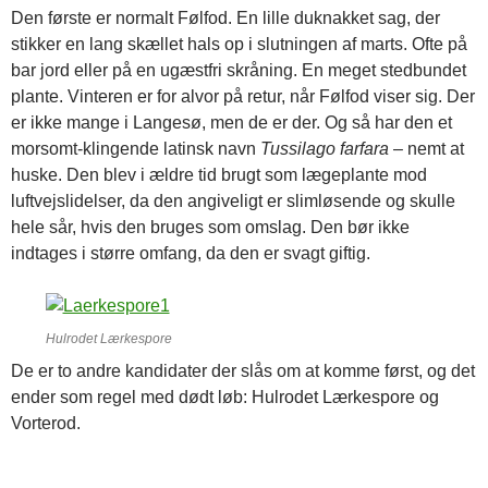
Den første er normalt Følfod. En lille duknakket sag, der
stikker en lang skællet hals op i slutningen af marts. Ofte på
bar jord eller på en ugæstfri skråning. En meget stedbundet
plante. Vinteren er for alvor på retur, når Følfod viser sig. Der
er ikke mange i Langesø, men de er der. Og så har den et
morsomt-klingende latinsk navn
Tussilago farfara
– nemt at
huske. Den blev i ældre tid brugt som lægeplante mod
luftvejslidelser, da den angiveligt er slimløsende og skulle
hele sår, hvis den bruges som omslag. Den bør ikke
indtages i større omfang, da den er svagt giftig.
Hulrodet Lærkespore
De er to andre kandidater der slås om at komme først, og det
ender som regel med dødt løb: Hulrodet Lærkespore og
Vorterod.