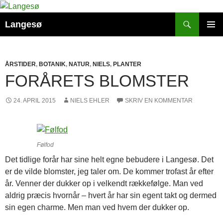
Hop
til
Søg
Langesø
indhold
PRIMÆ
MENU
ÅRSTIDER
,
BOTANIK
,
NATUR
,
NIELS
,
PLANTER
FORÅRETS BLOMSTER
24. APRIL 2015
NIELS EHLER
SKRIV EN KOMMENTAR
Følfod
Det tidlige forår har sine helt egne bebudere i Langesø. Det
er de vilde blomster, jeg taler om. De kommer trofast år efter
år. Venner der dukker op i velkendt rækkefølge. Man ved
aldrig præcis hvornår – hvert år har sin egent takt og dermed
sin egen charme. Men man ved hvem der dukker op.