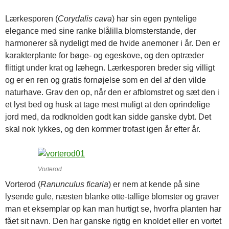
Lærkesporen (
Corydalis cava
) har sin egen pyntelige
elegance med sine ranke blålilla blomsterstande, der
harmonerer så nydeligt med de hvide anemoner i år. Den er
karakterplante for bøge- og egeskove, og den optræder
flittigt under krat og læhegn. Lærkesporen breder sig villigt
og er en ren og gratis fornøjelse som en del af den vilde
naturhave. Grav den op, når den er afblomstret og sæt den i
et lyst bed og husk at tage mest muligt at den oprindelige
jord med, da rodknolden godt kan sidde ganske dybt. Det
skal nok lykkes, og den kommer trofast igen år efter år.
Vorterod
Vorterod (
Ranunculus ficaria
) er nem at kende på sine
lysende gule, næsten blanke otte-tallige blomster og graver
man et eksemplar op kan man hurtigt se, hvorfra planten har
fået sit navn. Den har ganske rigtig en knoldet eller en vortet